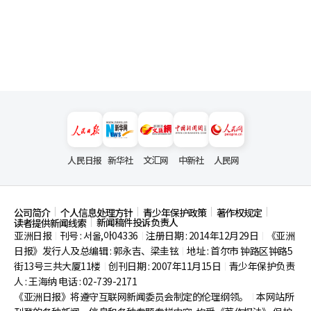
人民日报
新华社
文汇网
中新社
人民网
公司简介
个人信息处理方针
青少年保护政策
著作权规定
新闻稿件投诉负责人
读者提供新闻线索
亚洲日报
刊号 : 서울,아04336
注册日期 : 2014年12月29日
《亚洲
|
|
|
日报》发行人及总编辑 : 郭永吉、梁圭铉
地址 : 首尔市
钟路区钟路5
|
街13号三共大厦11楼
创刊日期 : 2007年11月15日
青少年保护负责
|
|
人 : 王海纳 电话 : 02-739-2171
《亚洲日报》将遵守互联网新闻委员会制定的伦理纲领。
本网站所
|