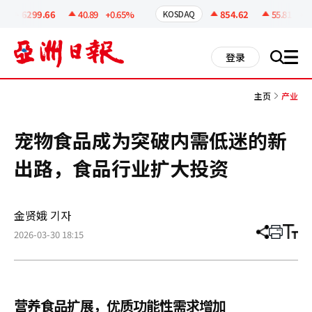
코
인
6299.66
40.89
+0.65%
854.62
55.81
+6.9
KOSDAQ
정
보
all
登录
搜
men
索
主页
产业
宠物食品成为突破内需低迷的新
出路，食品行业扩大投资
金贤娥 기자
2026-03-30 18:15
分
打
调
享
印
整
文
大
章
小
营养食品扩展，优质功能性需求增加