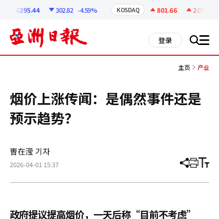
코
인
6295.44
302.82
-4.59%
801.66
2.07
+0.2
KOSDAQ
정
보
all
登录
搜
men
索
主页
产业
烟价上涨传闻：是偶然事件还是
预示趋势？
曺在滢 기자
2026-04-01 15:37
分
打
调
享
印
整
文
大
章
小
政府提议提高烟价，一天后称“目前不考虑”