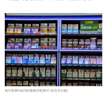
首尔某便利店内的香烟货架[照片=赵在亨记者]