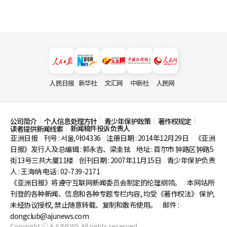
人民日报
新华社
文汇网
中新社
人民网
公司简介
个人信息处理方针
青少年保护政策
著作权规定
新闻稿件投诉负责人
读者提供新闻线索
亚洲日报
刊号 : 서울,아04336
注册日期 : 2014年12月29日
《亚洲
|
|
|
日报》发行人及总编辑 : 郭永吉、梁圭铉
地址 : 首尔市
钟路区钟路5
|
街13号三共大厦11楼
创刊日期 : 2007年11月15日
青少年保护负责
|
|
人 : 王海纳 电话 : 02-739-2171
《亚洲日报》将遵守互联网新闻委员会制定的伦理纲领。
本网站所
|
刊登的各种新闻、信息和各种专题专栏内容, 均受《著作权法》
保护,
未经协议授权, 禁止随意转载、复制和散布使用。
邮件 :
|
dongclub@ajunews.com
Copyright ⓒ AJUNEWS All rights reserved.