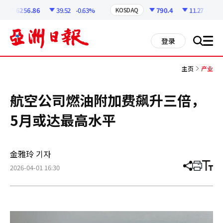
코
인
6256.86
39.52
-0.63%
790.4
11.27
-1.41%
KOSDAQ
정
보
all
登录
搜
men
索
主页
产业
航空公司燃油附加费飙升三倍，
5月或达最高水平
金雅玲 기자
2026-04-01 16:30
分
打
调
享
印
整
文
大
章
小