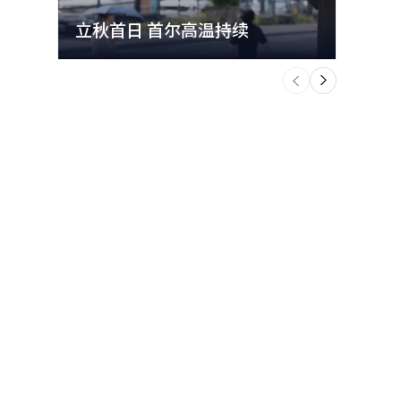
立秋首日 首尔高温持续
极端
个
前
一
下