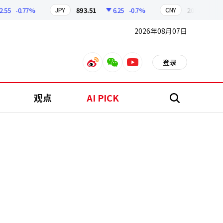
-0.77%
893.51
6.25
-0.7%
209.15
1.8
JPY
CNY
2026年08月07日
登录
weibo
weixin
youtube
观点
AI PICK
搜
索