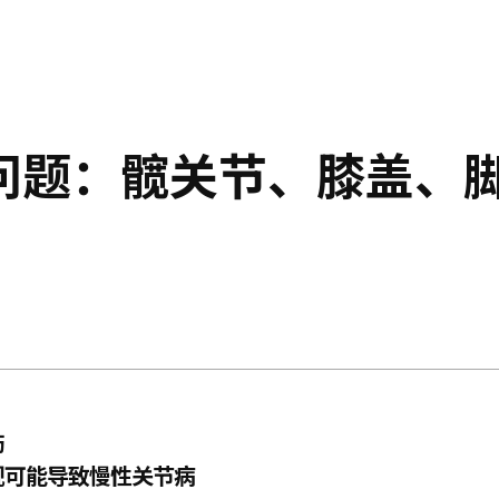
问题：髋关节、膝盖、
伤
视可能导致慢性关节病