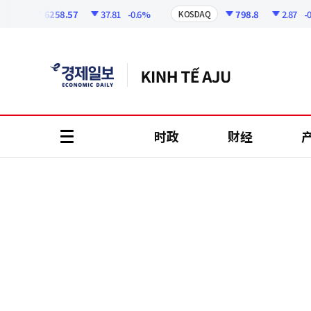
코
인
6258.57
37.81
-0.6%
798.8
2.87
-0.36
I
KOSDAQ
정
보
时政
财经
all
menu