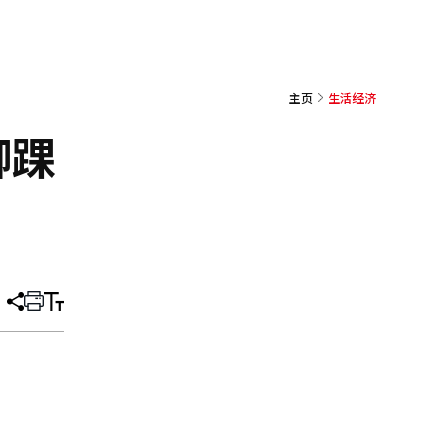
主页
生活经济
脚踝
分
打
调
享
印
整
文
大
章
小