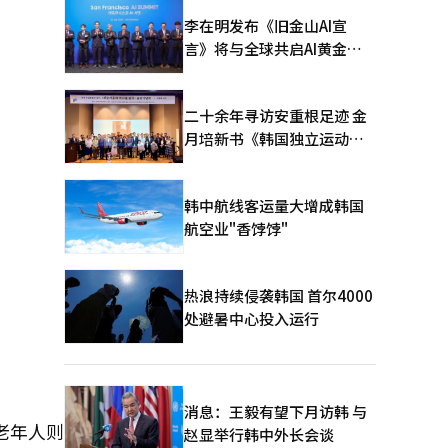
李在明发布《旧金山AI宣
言》将与全球共启AI黄金时
代
二十余年寻访安重根足迹 金
月培新书《韩国独立运动圣
地：向旅顺口追问历史》出
版
韩中航线客运量大增成韩国
航空业"香饽饽"
热浪持续侵袭韩国 首尔4000
处避暑中心投入运行
。
消息：王毅有望下月访韩 与
老年人则
赵显举行韩中外长会谈