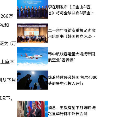
李在明发布《旧金山AI宣
言》将与全球共启AI黄金时
266万
代
4%和
二十余年寻访安重根足迹 金
月培新书《韩国独立运动圣
地：向旅顺口追问历史》出
班为1万
版
韩中航线客运量大增成韩国
航空业"香饽饽"
均上座率
热浪持续侵袭韩国 首尔4000
划从下月
处避暑中心投入运行
情况下，
消息：王毅有望下月访韩 与
赵显举行韩中外长会谈