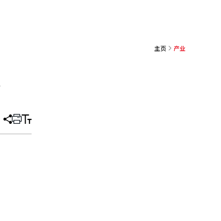
主页
产业
次
分
打
调
享
印
整
文
大
章
小