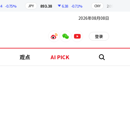
0.75%
893.38
6.38
-0.71%
209.17
1.79
JPY
CNY
2026年08月08日
登录
weibo
weixin
youtube
观点
AI PICK
搜
索