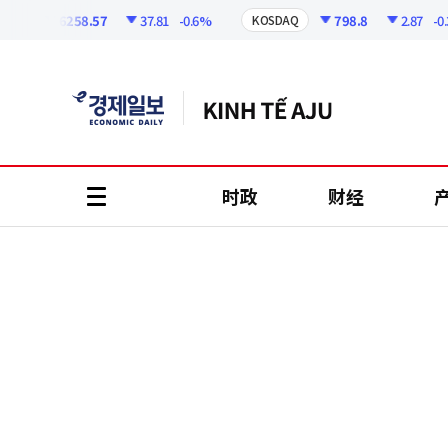
코
인
6258.57
37.81
-0.6%
798.8
2.87
-0.36%
KOSDAQ
정
보
时政
财经
all
menu