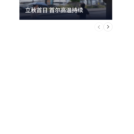
立秋首日 首尔高温持续
极端
个
前
一
下