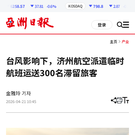
코
인
6258.57
37.81
-0.6%
798.8
2.87
-0.36%
KOSDAQ
정
보
all
登录
搜
men
索
主页
产业
台风影响下，济州航空派遣临时
航班运送300名滞留旅客
金雅玲 기자
2026-04-21 10:45
分
打
调
享
印
整
文
大
章
小