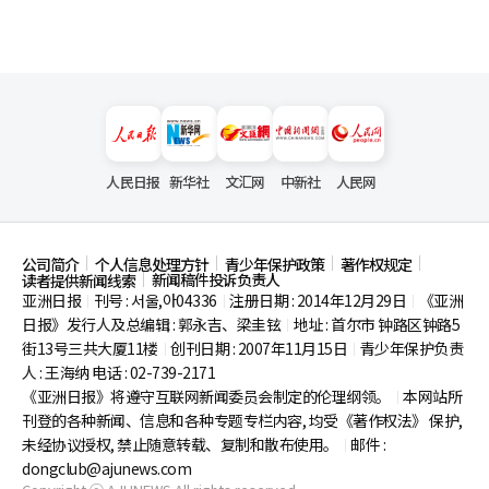
人民日报
新华社
文汇网
中新社
人民网
公司简介
个人信息处理方针
青少年保护政策
著作权规定
新闻稿件投诉负责人
读者提供新闻线索
亚洲日报
刊号 : 서울,아04336
注册日期 : 2014年12月29日
《亚洲
|
|
|
日报》发行人及总编辑 : 郭永吉、梁圭铉
地址 : 首尔市
钟路区钟路5
|
街13号三共大厦11楼
创刊日期 : 2007年11月15日
青少年保护负责
|
|
人 : 王海纳 电话 : 02-739-2171
《亚洲日报》将遵守互联网新闻委员会制定的伦理纲领。
本网站所
|
刊登的各种新闻、信息和各种专题专栏内容, 均受《著作权法》
保护,
未经协议授权, 禁止随意转载、复制和散布使用。
邮件 :
|
dongclub@ajunews.com