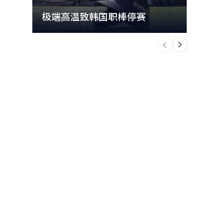
极端高温致韩国职棒停赛
首尔
个
前
一
下