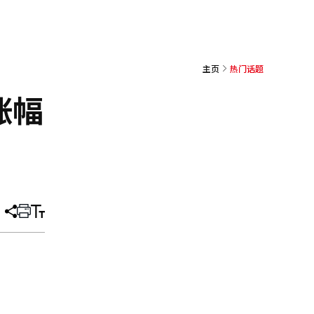
主页
热门话题
涨幅
分
打
调
享
印
整
文
大
章
小