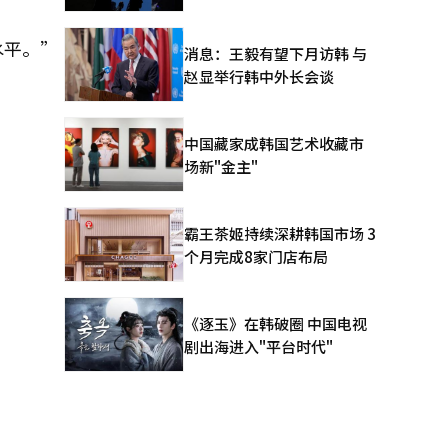
水平。”
消息：王毅有望下月访韩 与
赵显举行韩中外长会谈
中国藏家成韩国艺术收藏市
场新"金主"
霸王茶姬持续深耕韩国市场 3
个月完成8家门店布局
《逐玉》在韩破圈 中国电视
剧出海进入"平台时代"