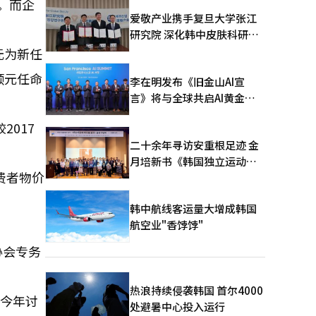
。而企
爱敬产业携手复旦大学张江
研究院 深化韩中皮肤科研合
作
元为新任
顺元任命
李在明发布《旧金山AI宣
言》将与全球共启AI黄金时
代
2017
二十余年寻访安重根足迹 金
月培新书《韩国独立运动圣
费者物价
地：向旅顺口追问历史》出
版
韩中航线客运量大增成韩国
航空业"香饽饽"
协会专务
热浪持续侵袭韩国 首尔4000
计今年讨
处避暑中心投入运行