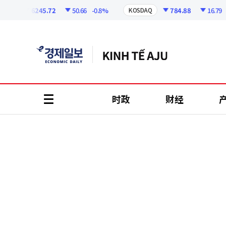
코
인
6245.72
50.66
-0.8%
784.88
16.79
-2.
I
KOSDAQ
정
보
时政
财经
all
menu