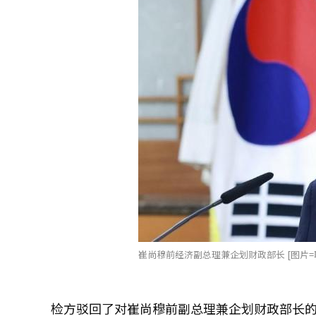
崔尚穆前经济副总理兼企划财政部长 [图片=
检方驳回了对崔尚穆前副总理兼企划财政部长的