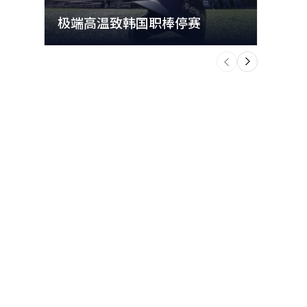
极端高温致韩国职棒停赛
首尔
个
前
一
下