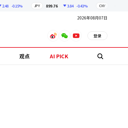
48
-0.15%
899.76
3.84
-0.43%
210.96
JPY
CNY
2026年08月07日
登录
weibo
weixin
youtube
观点
AI PICK
搜
索