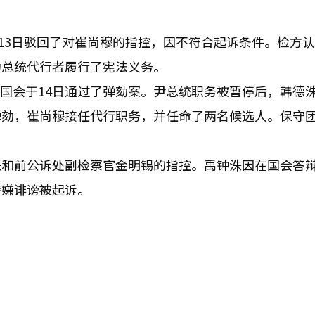
于13日驳回了对崔尚穆的指控，因不符合起诉条件。检方
为总统代行者履行了宪法义务。
严，国会于14日通过了弹劾案。尹总统职务被暂停后，韩德
弹劾，崔尚穆接任代行职务，并任命了两名候选人。保守
洙和前公诉处副检察官金明锡的指控。禹钟洙因在国会答
涉嫌诽谤被起诉。