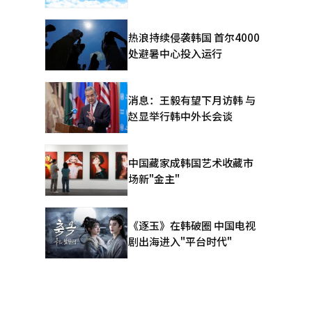
热浪持续侵袭韩国 首尔4000
处避暑中心投入运行
消息：王毅有望下月访韩 与
赵显举行韩中外长会谈
中国藏家成韩国艺术收藏市
场新"金主"
《逐玉》在韩破圈 中国电视
剧出海进入"平台时代"