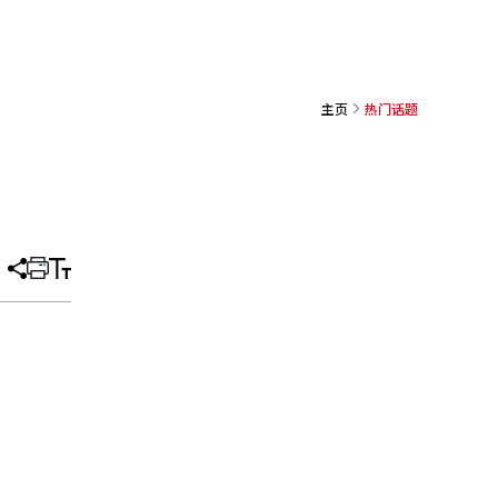
主页
热门话题
分
打
调
享
印
整
文
大
章
小