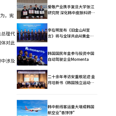
爱敬产业携手复旦大学张江
研究院 深化韩中皮肤科研合
认为，宪
作
李在明发布《旧金山AI宣
洙总理代
言》将与全球共启AI黄金时
代
团体对此
韩国国民年金参与投资中国
自动驾驶企业Momenta
辩中涉及
二十余年寻访安重根足迹 金
月培新书《韩国独立运动圣
地：向旅顺口追问历史》出
版
韩中航线客运量大增成韩国
航空业"香饽饽"