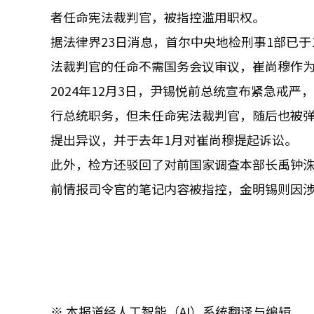
者任命宪法裁判官，被指控滥用职权。
据法律界23日消息，首尔中央地检刑事1部已
法裁判官的任命不需国务会议审议，崔尚穆作
2024年12月3日，尹锡悦前总统宣布紧急戒
行总统职务，但未任命宪法裁判官，随后也被
提出异议，并于去年1月对崔尚穆提起诉讼。
此外，检方还驳回了对前国家调查本部长禹钟
前情报司令官的笔记内容被指控，金明锡则因
※ 本报道经人工智能（AI）系统翻译与编辑。