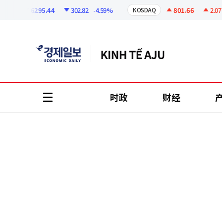
코
인
6295.44
302.82
-4.59%
801.66
2.07
+
I
KOSDAQ
정
보
时政
财经
all
menu