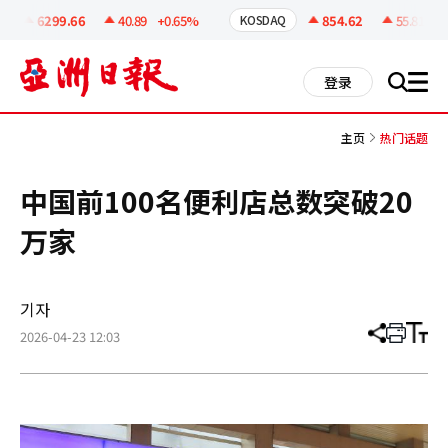
코
인
6299.66
40.89
+0.65%
854.62
55.81
+6
KOSDAQ
정
보
all
登录
搜
men
索
主页
热门话题
中国前100名便利店总数突破20
万家
기자
2026-04-23 12:03
分
打
调
享
印
整
文
大
章
小