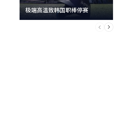
极端高温致韩国职棒停赛
首尔
个
前
一
下