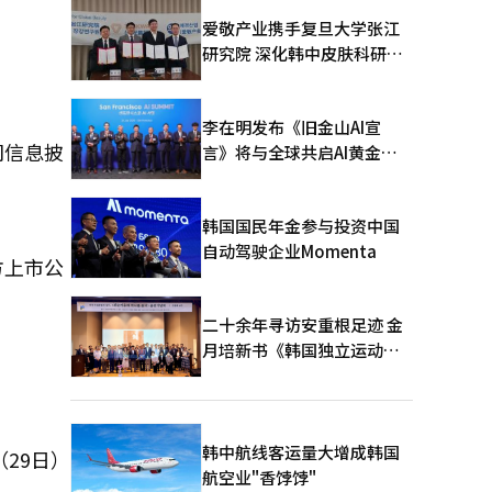
爱敬产业携手复旦大学张江
研究院 深化韩中皮肤科研合
作
李在明发布《旧金山AI宣
司信息披
言》将与全球共启AI黄金时
代
韩国国民年金参与投资中国
自动驾驶企业Momenta
方上市公
二十余年寻访安重根足迹 金
月培新书《韩国独立运动圣
地：向旅顺口追问历史》出
版
韩中航线客运量大增成韩国
29日）
航空业"香饽饽"