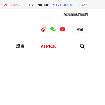
9
+0.02%
903.60
1.73
-0.19%
211.00
JPY
CNY
2026年08月06日
登录
weibo
weixin
youtube
观点
AI PICK
搜
索