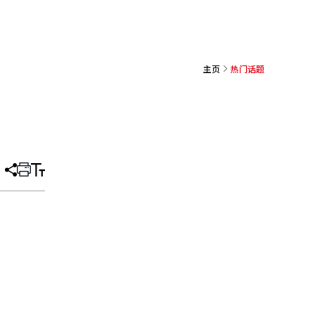
主页
热门话题
分
打
调
享
印
整
文
大
章
小