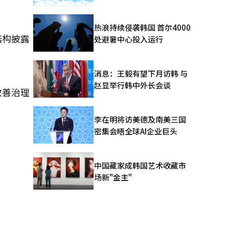
热浪持续侵袭韩国 首尔4000
结构披露
处避暑中心投入运行
消息：王毅有望下月访韩 与
赵显举行韩中外长会谈
改善治理
李在明将访美德及南美三国
密集会晤全球AI企业巨头
中国藏家成韩国艺术收藏市
场新"金主"