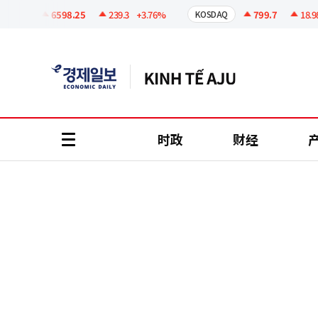
코
인
6598.25
239.3
+3.76%
799.7
18.98
+
PI
KOSDAQ
정
보
时政
财经
all
menu