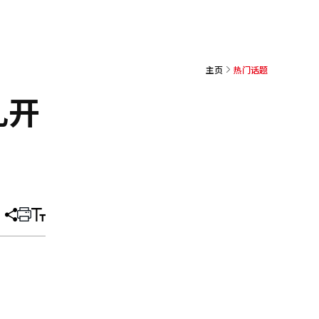
主页
热门话题
礼开
分
打
调
享
印
整
文
大
章
小