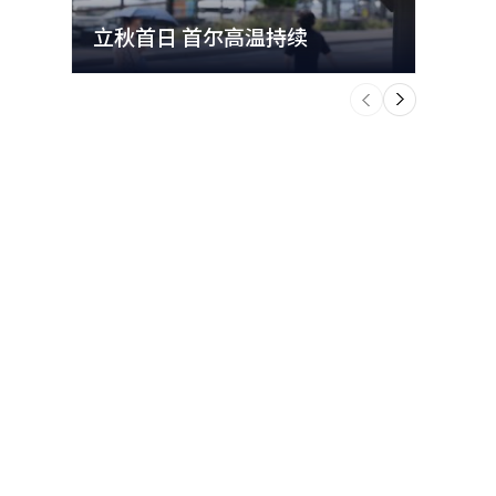
立秋首日 首尔高温持续
极端
个
前
一
下