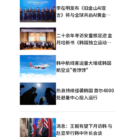
李在明发布《旧金山AI宣
言》将与全球共启AI黄金时
代
二十余年寻访安重根足迹 金
月培新书《韩国独立运动圣
地：向旅顺口追问历史》出
版
韩中航线客运量大增成韩国
航空业"香饽饽"
热浪持续侵袭韩国 首尔4000
处避暑中心投入运行
消息：王毅有望下月访韩 与
赵显举行韩中外长会谈