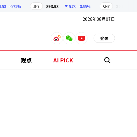
-0.71%
893.98
5.78
-0.65%
209.15
1.8
JPY
CNY
2026年08月07日
登录
weibo
weixin
youtube
观点
AI PICK
搜
索