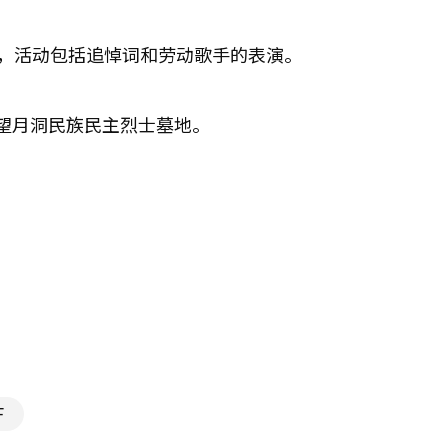
加，活动包括追悼词和劳动歌手的表演。
望月洞民族民主烈士墓地。
F