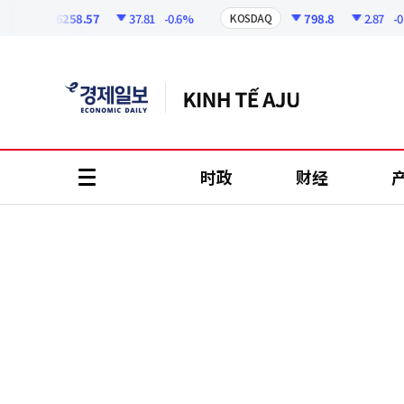
코
인
6258.57
37.81
-0.6%
798.8
2.87
-0.36
I
KOSDAQ
정
보
时政
财经
all
menu