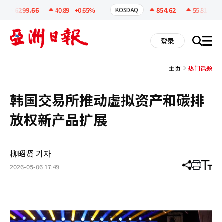
코
인
6299.66
40.89
+0.65%
854.62
55.81
+6.
KOSDAQ
정
보
all
登录
搜
men
索
主页
热门话题
韩国交易所推动虚拟资产和碳排
放权新产品扩展
柳昭贤 기자
2026-05-06 17:49
分
打
调
享
印
整
文
大
章
小