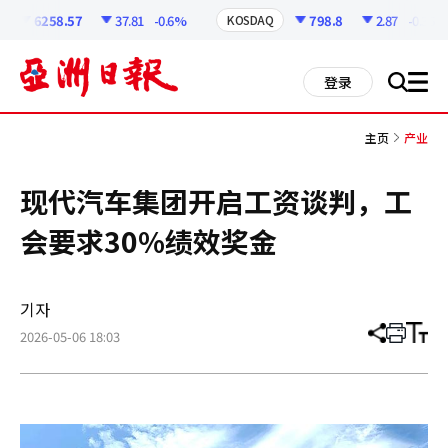
코
인
6258.57
37.81
-0.6%
798.8
2.87
-0.36%
KOSDAQ
정
보
all
登录
搜
men
索
主页
产业
现代汽车集团开启工资谈判，工
会要求30%绩效奖金
기자
2026-05-06 18:03
分
打
调
享
印
整
文
大
章
小