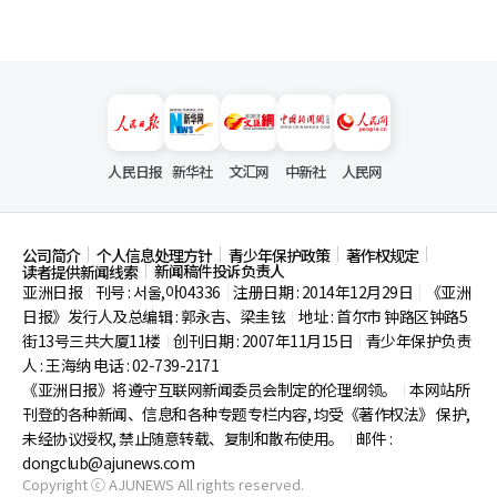
人民日报
新华社
文汇网
中新社
人民网
公司简介
个人信息处理方针
青少年保护政策
著作权规定
新闻稿件投诉负责人
读者提供新闻线索
亚洲日报
刊号 : 서울,아04336
注册日期 : 2014年12月29日
《亚洲
|
|
|
日报》发行人及总编辑 : 郭永吉、梁圭铉
地址 : 首尔市
钟路区钟路5
|
街13号三共大厦11楼
创刊日期 : 2007年11月15日
青少年保护负责
|
|
人 : 王海纳 电话 : 02-739-2171
《亚洲日报》将遵守互联网新闻委员会制定的伦理纲领。
本网站所
|
刊登的各种新闻、信息和各种专题专栏内容, 均受《著作权法》
保护,
未经协议授权, 禁止随意转载、复制和散布使用。
邮件 :
|
dongclub@ajunews.com
Copyright ⓒ AJUNEWS All rights reserved.