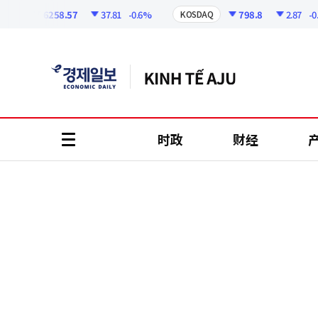
코
인
6258.57
37.81
-0.6%
798.8
2.87
-0.3
PI
KOSDAQ
정
보
时政
财经
all
menu