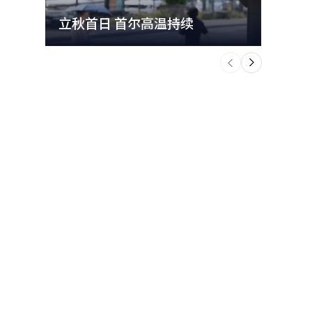
立秋首日 首尔高温持续
极端
个
前
一
下