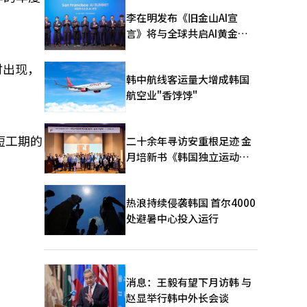
李在明发布《旧金山AI宣
言》将与全球共启AI黄金时
代
时出现，
韩中航线客运量大增成韩国
航空业"香饽饽"
短工期的
二十余年寻访安重根足迹 金
月培新书《韩国独立运动圣
地：向旅顺口追问历史》出
版
热浪持续侵袭韩国 首尔4000
处避暑中心投入运行
消息：王毅有望下月访韩 与
赵显举行韩中外长会谈