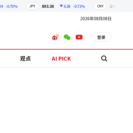
-0.75%
893.38
6.38
-0.71%
209.17
1.7
JPY
CNY
2026年08月08日
登录
weibo
weixin
youtube
观点
AI PICK
搜
索