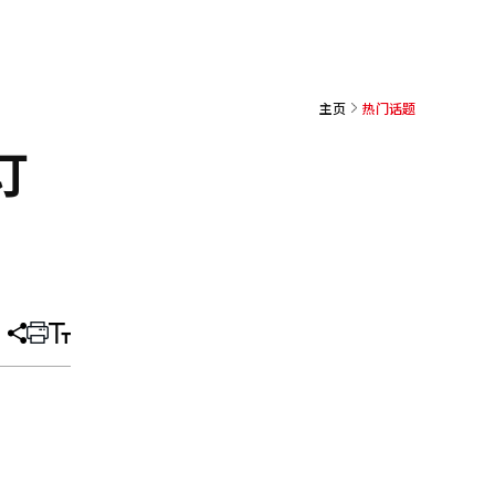
主页
热门话题
订
分
打
调
享
印
整
文
大
章
小