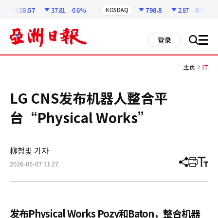
코
인
6258.57
37.81
-0.6%
798.8
2.87
-0.36%
KOSDAQ
정
보
all
登录
搜
men
索
主页
IT
LG CNS发布机器人整合平
台“Physical Works”
柳청빛 기자
2026-05-07 11:27
分
打
调
享
印
整
文
大
章
小
发布Physical Works Pozy和Baton，整合机器