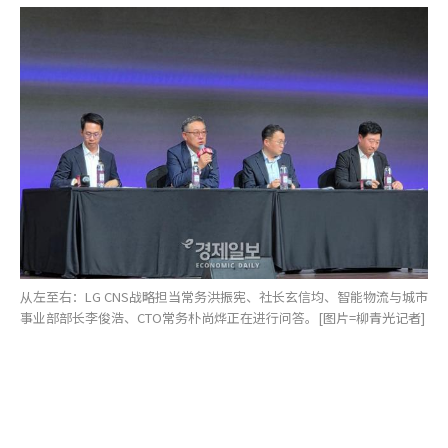
从左至右：LG CNS战略担当常务洪振宪、社长玄信均、智能物流与城市
事业部部长李俊浩、CTO常务朴尚烨正在进行问答。[图片=柳青光记者]