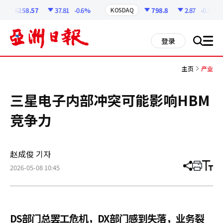
코
인
6258.57
37.81
-0.6%
798.8
2.87
-0.36%
KOSDAQ
정
보
all
登录
搜
men
索
主页
产业
三星电子内部冲突可能影响HBM
竞争力
赵成俊 기자
2026-05-08 10:45
分
打
调
享
印
整
文
大
章
小
DS部门总罢工危机，DX部门感到失落，业务裂