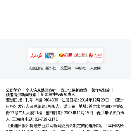
人民日报
新华社
文汇网
中新社
人民网
公司简介
个人信息处理方针
青少年保护政策
著作权规定
新闻稿件投诉负责人
读者提供新闻线索
亚洲日报
刊号 : 서울,아04336
注册日期 : 2014年12月29日
《亚洲
|
|
|
日报》发行人及总编辑 : 郭永吉、梁圭铉
地址 : 首尔市
钟路区钟路5
|
街13号三共大厦11楼
创刊日期 : 2007年11月15日
青少年保护负责
|
|
人 : 王海纳 电话 : 02-739-2171
《亚洲日报》将遵守互联网新闻委员会制定的伦理纲领。
本网站所
|