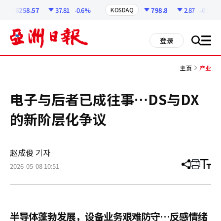
코
인
6258.57
37.81
-0.6%
798.8
2.87
-0.36%
KOSDAQ
정
보
all
登录
搜
men
索
主页
产业
电子与后者已成往事…DS与DX
的新阶层化争议
赵成俊 기자
2026-05-08 10:51
分
打
调
享
印
整
文
大
章
小
半导体蓬勃发展，设备业务艰难防守…反感情绪