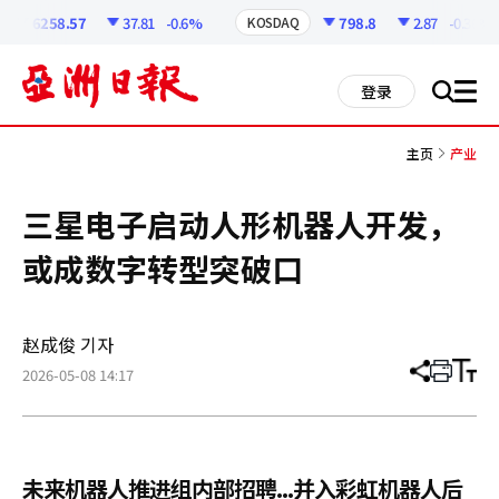
코
인
6258.57
37.81
-0.6%
798.8
2.87
-0.36%
KOSDAQ
정
보
all
登录
搜
men
索
主页
产业
三星电子启动人形机器人开发，
或成数字转型突破口
赵成俊 기자
2026-05-08 14:17
分
打
调
享
印
整
文
大
章
小
未来机器人推进组内部招聘...并入彩虹机器人后