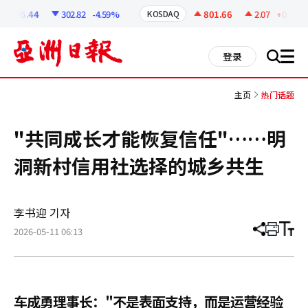
코
인
6295.44
302.82
-4.59%
801.66
2.07
+0.26%
KOSDAQ
정
보
all
登录
搜
men
索
主页
热门话题
"共同成长才能恢复信任"……明
洞新村信用社选择的城乡共生
李书迎 기자
2026-05-11 06:13
分
打
调
享
印
整
文
大
章
小
车成勇理事长："不是表面支持，而是运营经验