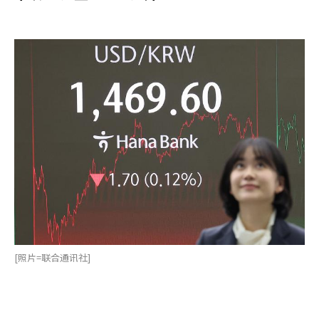
[照片=联合通讯社]