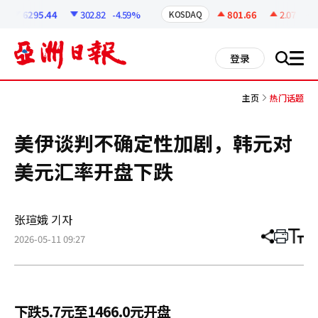
코
인
6295.44
302.82
-4.59%
801.66
2.07
+0.2
KOSDAQ
정
보
all
登录
搜
men
索
主页
热门话题
美伊谈判不确定性加剧，韩元对
美元汇率开盘下跌
张瑄娥 기자
2026-05-11 09:27
分
打
调
享
印
整
文
大
章
小
下跌5.7元至1466.0元开盘