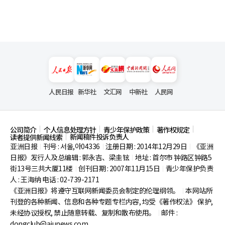
人民日报
新华社
文汇网
中新社
人民网
公司简介
个人信息处理方针
青少年保护政策
著作权规定
新闻稿件投诉负责人
读者提供新闻线索
亚洲日报
刊号 : 서울,아04336
注册日期 : 2014年12月29日
《亚洲
|
|
|
日报》发行人及总编辑 : 郭永吉、梁圭铉
地址 : 首尔市
钟路区钟路5
|
街13号三共大厦11楼
创刊日期 : 2007年11月15日
青少年保护负责
|
|
人 : 王海纳 电话 : 02-739-2171
《亚洲日报》将遵守互联网新闻委员会制定的伦理纲领。
本网站所
|
刊登的各种新闻、信息和各种专题专栏内容, 均受《著作权法》
保护,
未经协议授权, 禁止随意转载、复制和散布使用。
邮件 :
|
dongclub@ajunews.com