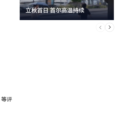
立秋首日 首尔高温持续
极端
个
前
一
下
”等评