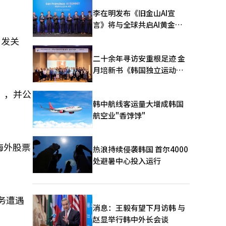
李在明发布《旧金山AI宣
言》将与全球共启AI黄金时
代
引发关
二十余年寻访安重根足迹 金
月培新书《韩国独立运动圣
地：向旅顺口追问历史》出
”，并公
版
韩中航线客运量大增成韩国
航空业"香饽饽"
海外股票
热浪持续侵袭韩国 首尔4000
处避暑中心投入运行
务遭遇
消息：王毅有望下月访韩 与
赵显举行韩中外长会谈