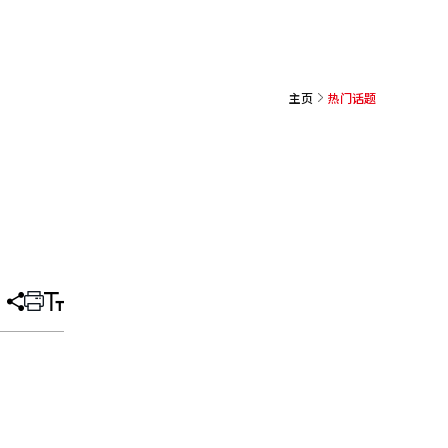
主页
热门话题
分
打
调
享
印
整
文
大
章
小