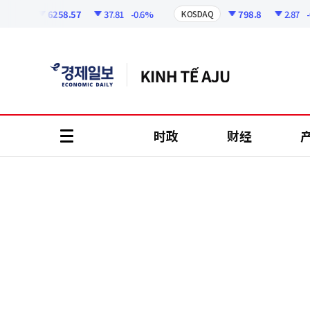
코
인
6258.57
37.81
-0.6%
798.8
2.87
-0.3
I
KOSDAQ
정
보
时政
财经
all
menu