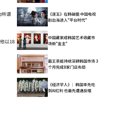
为所谓
《逐玉》在韩破圈 中国电视
剧出海进入"平台时代"
中国藏家成韩国艺术收藏市
他以18
场新"金主"
霸王茶姬持续深耕韩国市场 3
个月完成8家门店布局
《经济学人》：韩国率先吃
到AI红利 也最先遭遇反噬