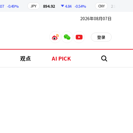
-0.49%
894.92
4.84
-0.54%
210.03
0.93
JPY
CNY
2026年08月07日
登录
weibo
weixin
youtube
观点
AI PICK
搜
索