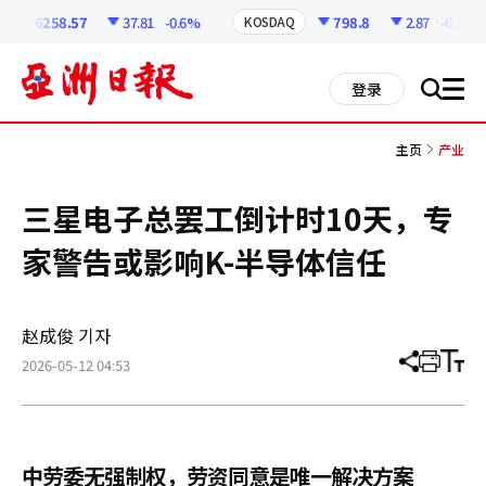
코
인
6258.57
37.81
-0.6%
798.8
2.87
-0.36%
KOSDAQ
정
보
all
登录
搜
men
索
主页
产业
三星电子总罢工倒计时10天，专
家警告或影响K-半导体信任
赵成俊 기자
2026-05-12 04:53
分
打
调
享
印
整
文
大
章
小
中劳委无强制权，劳资同意是唯一解决方案