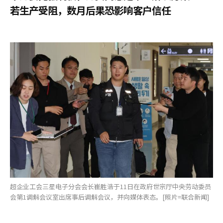
若生产受阻，数月后果恐影响客户信任
超企业工会三星电子分会会长崔胜浩于11日在政府世宗厅中央劳动委员
会第1调解会议室出席事后调解会议，并向媒体表态。[照片=联合新闻]