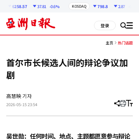
코
인
6258.57
37.81
-0.6%
798.8
2.87
-0.36%
KOSDAQ
정
보
all
登录
搜
men
索
主页
热门话题
首尔市长候选人间的辩论争议加
剧
高慧映 기자
2026-05-15 23:54
分
打
调
享
印
整
文
大
章
小
吴世勋：任何时间、地点、主题都愿意参与辩论