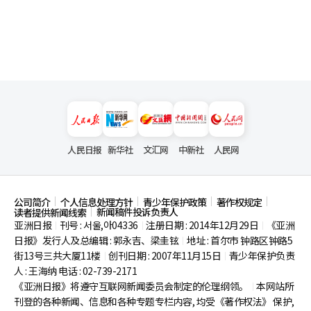
人民日报
新华社
文汇网
中新社
人民网
公司简介
个人信息处理方针
青少年保护政策
著作权规定
新闻稿件投诉负责人
读者提供新闻线索
亚洲日报
刊号 : 서울,아04336
注册日期 : 2014年12月29日
《亚洲
|
|
|
日报》发行人及总编辑 : 郭永吉、梁圭铉
地址 : 首尔市
钟路区钟路5
|
街13号三共大厦11楼
创刊日期 : 2007年11月15日
青少年保护负责
|
|
人 : 王海纳 电话 : 02-739-2171
《亚洲日报》将遵守互联网新闻委员会制定的伦理纲领。
本网站所
|
刊登的各种新闻、信息和各种专题专栏内容, 均受《著作权法》
保护,