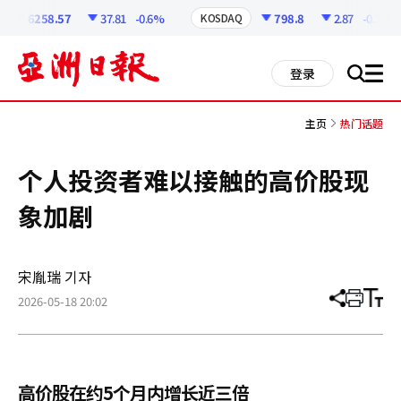
코
인
6258.57
37.81
-0.6%
798.8
2.87
-0.36%
KOSDAQ
정
보
all
登录
搜
men
索
主页
热门话题
个人投资者难以接触的高价股现
象加剧
宋胤瑞 기자
2026-05-18 20:02
分
打
调
享
印
整
文
大
章
小
高价股在约5个月内增长近三倍