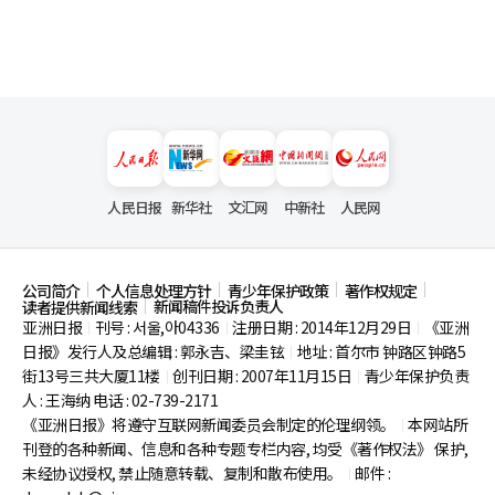
人民日报
新华社
文汇网
中新社
人民网
公司简介
个人信息处理方针
青少年保护政策
著作权规定
新闻稿件投诉负责人
读者提供新闻线索
亚洲日报
刊号 : 서울,아04336
注册日期 : 2014年12月29日
《亚洲
|
|
|
日报》发行人及总编辑 : 郭永吉、梁圭铉
地址 : 首尔市
钟路区钟路5
|
街13号三共大厦11楼
创刊日期 : 2007年11月15日
青少年保护负责
|
|
人 : 王海纳 电话 : 02-739-2171
《亚洲日报》将遵守互联网新闻委员会制定的伦理纲领。
本网站所
|
刊登的各种新闻、信息和各种专题专栏内容, 均受《著作权法》
保护,
未经协议授权, 禁止随意转载、复制和散布使用。
邮件 :
|