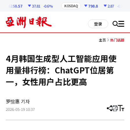
코
인
6258.57
37.81
-0.6%
798.8
2.87
-0.36%
KOSDAQ
정
보
all
登录
搜
men
索
主页
热门话题
4月韩国生成型人工智能应用使
用量排行榜：ChatGPT位居第
一，女性用户占比更高
罗愃惠 기자
2026-05-19 10:37
分
打
调
享
印
整
文
大
章
小