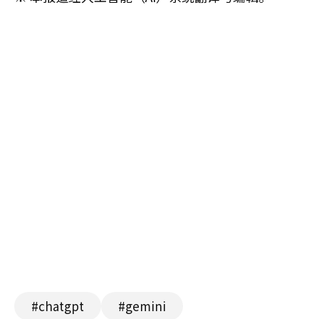
#chatgpt
#gemini