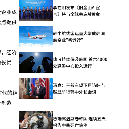
李在明发布《旧金山AI宣
大企业成
言》将与全球共启AI黄金时
代
论点提供
韩中航线客运量大增成韩国
航空业"香饽饽"
障，经济
热浪持续侵袭韩国 首尔4000
增长优
处避暑中心投入运行
消息：王毅有望下月访韩 与
赵显举行韩中外长会谈
时代的结
于制造
极端高温席卷韩国 连续五天
报告中暑死亡病例