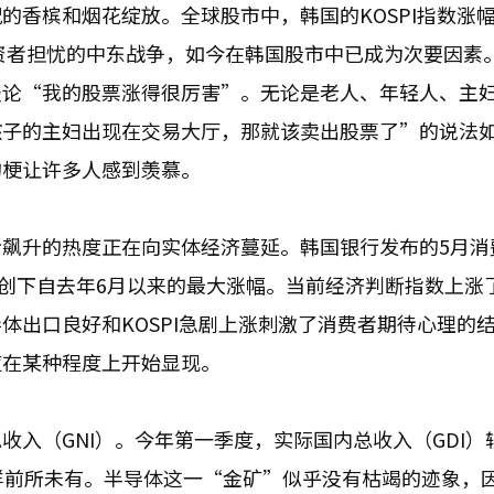
的香槟和烟花绽放。全球股市中，韩国的KOSPI指数涨
投资者担忧的中东战争，如今在韩国股市中已成为次要因素
谈论“我的股票涨得很厉害”。无论是老人、年轻人、主
孩子的主妇出现在交易大厅，那就该卖出股票了”的说法
的梗让许多人感到羡慕。
飙升的热度正在向实体经济蔓延。韩国银行发布的5月消
9点，创下自去年6月以来的最大涨幅。当前经济判断指数上涨了
体出口良好和KOSPI急剧上涨刺激了消费者期待心理的
应在某种程度上开始显现。
入（GNI）。今年第一季度，实际国内总收入（GDI）
字同样前所未有。半导体这一“金矿”似乎没有枯竭的迹象，