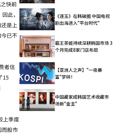
幅之快前
。因此，
《逐玉》在韩破圈 中国电视
剧出海进入"平台时代"
妇还是上
如今已不
霸王茶姬持续深耕韩国市场 3
个月完成8家门店布局
费者信
【亚洲人之声】"一夜暴
15
富"梦碎！
结
中国藏家成韩国艺术收藏市
场新"金主"
较上季度
因而股市