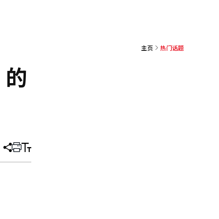
主页
热门话题
’的
分
打
调
享
印
整
文
大
章
小