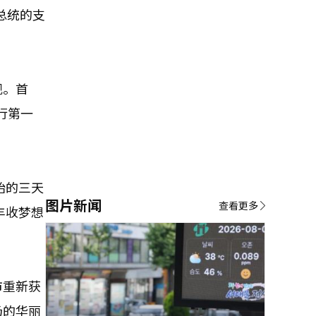
总统的支
观。首
行第一
始的三天
图片新闻
查看更多
丰收梦想
市重新获
场的华丽