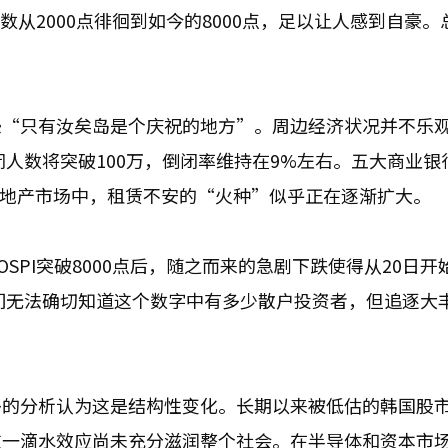
数从2000点徘徊到如今的8000点，足以让人感到自豪。
怨“只有汝矣岛是个庆祝的地方”。周边经济状况并不乐
闭人数将突破100万，倒闭率维持在9%左右。五大商业银
。房地产市场中，租赁不安的“火种”似乎正在逐渐扩大。
SPI突破8000点后，随之而来的急剧下跌使得从20日开
我们无法确切知道这个数字中有多少散户投资者，但追逐大
多的分析认为这是结构性变化。长期以来被低估的韩国股
这一滴水效应尚未充分滋润整个社会。在半导体和资本市