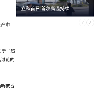
立秋首日 首尔高温持续
极端
个
前
一
资产市
下
关于“超
真讨论的
倾听被香