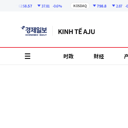
코
인
6258.57
37.81
-0.6%
798.8
2.87
-0.36
I
KOSDAQ
정
보
时政
财经
all
menu