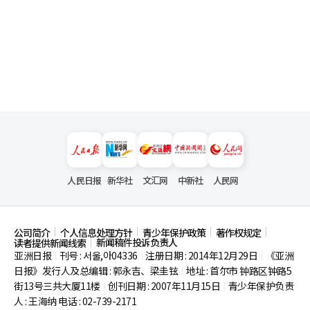
人民日报
新华社
文汇网
中新社
人民网
公司简介
个人信息处理方针
青少年保护政策
著作权规定
新闻稿件投诉负责人
读者提供新闻线索
亚洲日报
刊号 : 서울,아04336
注册日期 : 2014年12月29日
《亚洲
|
|
|
日报》发行人及总编辑 : 郭永吉、梁圭铉
地址 : 首尔市
钟路区钟路5
|
街13号三共大厦11楼
创刊日期 : 2007年11月15日
青少年保护负责
|
|
人 : 王海纳 电话 : 02-739-2171