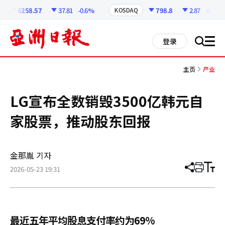
코
인
6258.57
37.81
-0.6%
798.8
2.87
-0.36%
KOSDAQ
정
보
all
登录
搜
men
索
主页
产业
LG宣布全数销毁3500亿韩元自
家股票，推动股东回报
金那胤 기자
2026-05-23 19:31
分
打
调
享
印
整
文
大
章
小
最近五年平均股息支付率约为69%