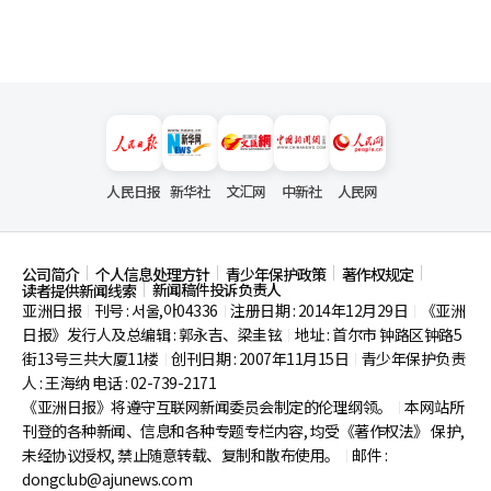
人民日报
新华社
文汇网
中新社
人民网
公司简介
个人信息处理方针
青少年保护政策
著作权规定
新闻稿件投诉负责人
读者提供新闻线索
亚洲日报
刊号 : 서울,아04336
注册日期 : 2014年12月29日
《亚洲
|
|
|
日报》发行人及总编辑 : 郭永吉、梁圭铉
地址 : 首尔市
钟路区钟路5
|
街13号三共大厦11楼
创刊日期 : 2007年11月15日
青少年保护负责
|
|
人 : 王海纳 电话 : 02-739-2171
《亚洲日报》将遵守互联网新闻委员会制定的伦理纲领。
本网站所
|
刊登的各种新闻、信息和各种专题专栏内容, 均受《著作权法》
保护,
未经协议授权, 禁止随意转载、复制和散布使用。
邮件 :
|
dongclub@ajunews.com