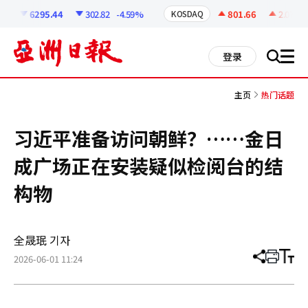
코
인
6295.44
302.82
-4.59%
801.66
2.07
+0
I
KOSDAQ
정
보
all
登录
搜
men
索
主页
热门话题
习近平准备访问朝鲜？……金日
成广场正在安装疑似检阅台的结
构物
全晟珉 기자
2026-06-01 11:24
分
打
调
享
印
整
文
大
章
小