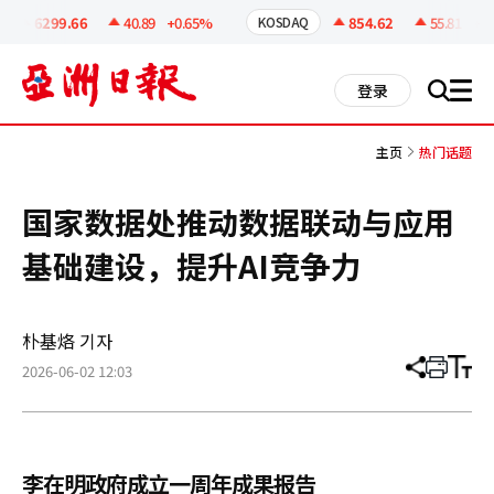
코
인
6299.66
40.89
+0.65%
854.62
55.81
+6.9
KOSDAQ
정
보
all
登录
搜
men
索
主页
热门话题
国家数据处推动数据联动与应用
基础建设，提升AI竞争力
朴基烙 기자
2026-06-02 12:03
分
打
调
享
印
整
文
大
章
小
李在明政府成立一周年成果报告