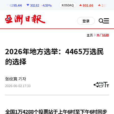
코
인
6295.44
302.82
-4.59%
801.66
2.07
+0.
KOSDAQ
정
보
all
登录
搜
men
索
主页
热门话题
2026年地方选举：4465万选民
的选择
张纹箕 기자
2026-06-02 17:33
分
打
调
享
印
整
文
大
章
小
全国1万4288个投票站于上午6时至下午6时同步