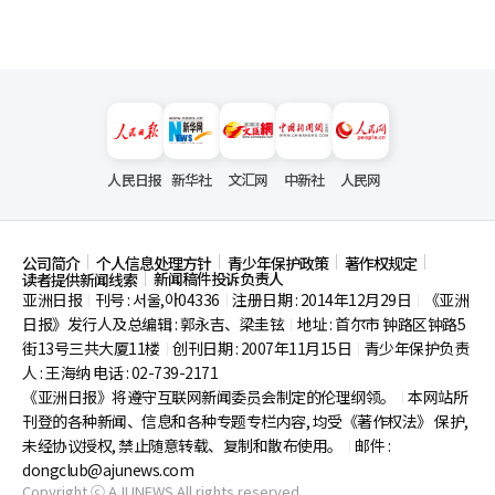
人民日报
新华社
文汇网
中新社
人民网
公司简介
个人信息处理方针
青少年保护政策
著作权规定
新闻稿件投诉负责人
读者提供新闻线索
亚洲日报
刊号 : 서울,아04336
注册日期 : 2014年12月29日
《亚洲
|
|
|
日报》发行人及总编辑 : 郭永吉、梁圭铉
地址 : 首尔市
钟路区钟路5
|
街13号三共大厦11楼
创刊日期 : 2007年11月15日
青少年保护负责
|
|
人 : 王海纳 电话 : 02-739-2171
《亚洲日报》将遵守互联网新闻委员会制定的伦理纲领。
本网站所
|
刊登的各种新闻、信息和各种专题专栏内容, 均受《著作权法》
保护,
未经协议授权, 禁止随意转载、复制和散布使用。
邮件 :
|
dongclub@ajunews.com
Copyright ⓒ AJUNEWS All rights reserved.