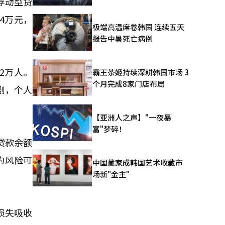
浮动型贷
4万元，
极端高温席卷韩国 连续五天
报告中暑死亡病例
2万人。
霸王茶姬持续深耕韩国市场 3
个月完成8家门店布局
剧，个人
【亚洲人之声】"一夜暴
富"梦碎！
贷款余额
约风险可
中国藏家成韩国艺术收藏市
场新"金主"
损失吸收