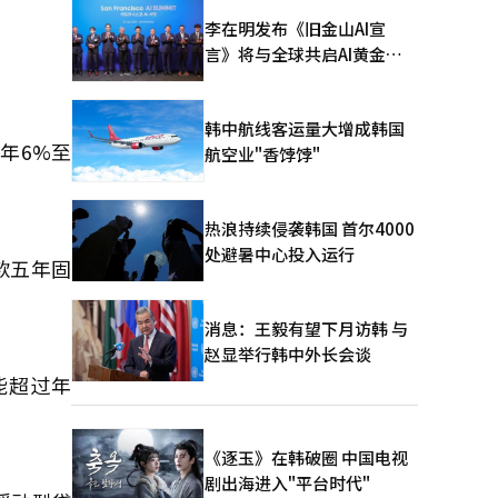
李在明发布《旧金山AI宣
言》将与全球共启AI黄金时
代
韩中航线客运量大增成韩国
年6%至
航空业"香饽饽"
热浪持续侵袭韩国 首尔4000
处避暑中心投入运行
款五年固
消息：王毅有望下月访韩 与
赵显举行韩中外长会谈
能超过年
《逐玉》在韩破圈 中国电视
剧出海进入"平台时代"