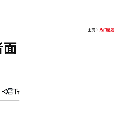
主页
热门话题
者面
分
打
调
享
印
整
文
大
章
小