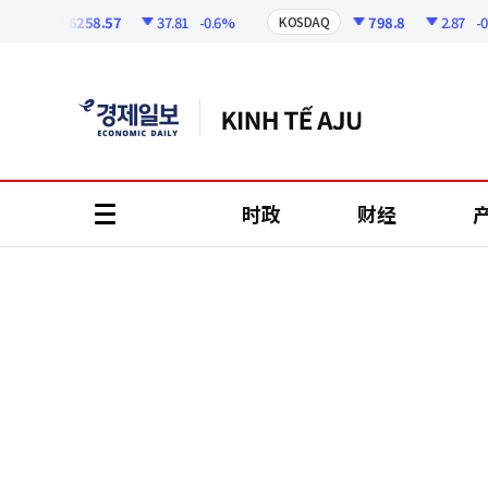
코
인
6258.57
37.81
-0.6%
798.8
2.87
-0.36
I
KOSDAQ
정
보
时政
财经
all
menu