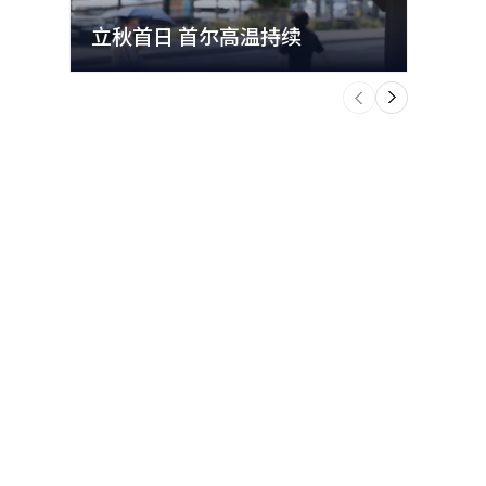
立秋首日 首尔高温持续
极端
个
前
一
下