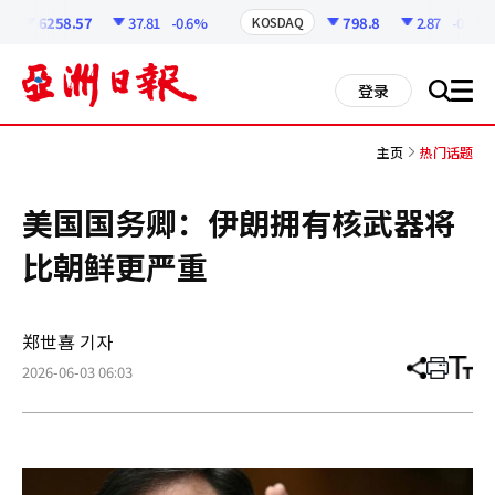
코
인
6258.57
37.81
-0.6%
798.8
2.87
-0.36%
KOSDAQ
정
보
all
登录
搜
men
索
主页
热门话题
美国国务卿：伊朗拥有核武器将
比朝鲜更严重
郑世喜 기자
2026-06-03 06:03
分
打
调
享
印
整
文
大
章
小