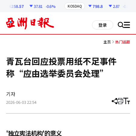
코
인
6258.57
37.81
-0.6%
798.8
2.87
-0.36%
KOSDAQ
정
보
all
登录
搜
men
索
主页
热门话题
青瓦台回应投票用纸不足事件
称“应由选举委员会处理”
기자
2026-06-03 22:54
分
打
调
享
印
整
文
大
章
小
'独立宪法机构'的意义