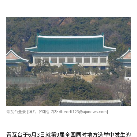
青瓦台全景 [照片=유대길 기자 dbeorlf123@ajunews.com]
青瓦台于6月3日就第9届全国同时地方选举中发生的