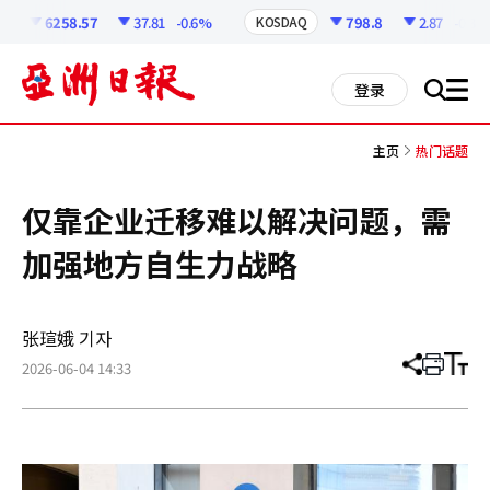
코
인
6258.57
37.81
-0.6%
798.8
2.87
-0.36%
KOSDAQ
정
보
all
登录
搜
men
索
主页
热门话题
仅靠企业迁移难以解决问题，需
加强地方自生力战略
张瑄娥 기자
2026-06-04 14:33
分
打
调
享
印
整
文
大
章
小