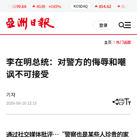
코
인
6299.66
40.89
+0.65%
854.62
55.81
+6
KOSDAQ
정
보
all
登录
搜
men
索
主页
热门话题
李在明总统：对警方的侮辱和嘲
讽不可接受
기자
2026-06-10 22:15
分
打
调
享
印
整
文
大
章
小
通过社交媒体批评…“警察也是某些人珍贵的家