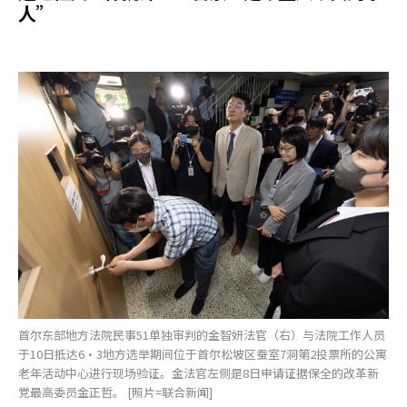
人”
首尔东部地方法院民事51单独审判的金智妍法官（右）与法院工作人员
于10日抵达6·3地方选举期间位于首尔松坡区蚕室7洞第2投票所的公寓
老年活动中心进行现场验证。金法官左侧是8日申请证据保全的改革新
党最高委员金正哲。 [照片=联合新闻]