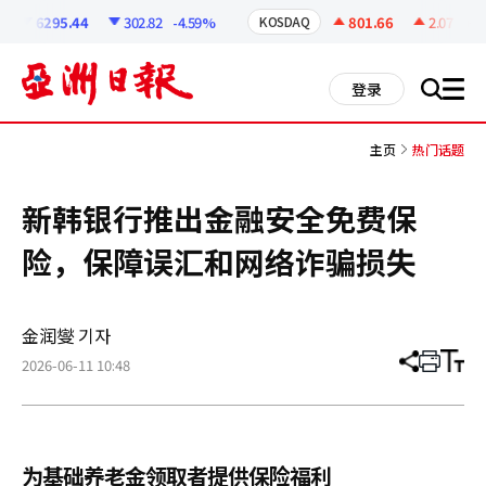
코
인
6295.44
302.82
-4.59%
801.66
2.07
+0.
KOSDAQ
정
보
all
登录
搜
men
索
主页
热门话题
新韩银行推出金融安全免费保
险，保障误汇和网络诈骗损失
金润燮 기자
2026-06-11 10:48
分
打
调
享
印
整
文
大
章
小
为基础养老金领取者提供保险福利