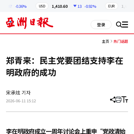
코
인
2.87
-0.36%
1,410.60
13
-0.92%
1,629.6
USD
EUR
정
보
all
登录
搜
men
索
主页
热门话题
郑青来：民主党要团结支持李在
明政府的成功
宋承炫 기자
2026-06-11 15:12
分
打
调
享
印
整
文
大
章
小
李在明政府成立一周年讨论会上重申“党政清始