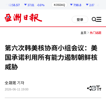
코
인
6258.57
37.81
-0.6%
798.8
2.87
-0.36%
KOSDAQ
정
보
all
登录
搜
men
索
主页
热门话题
第六次韩美核协商小组会议：美
国承诺利用所有能力遏制朝鲜核
威胁
全晟珉 기자
2026-06-11 19:00
分
打
调
享
印
整
文
大
章
小