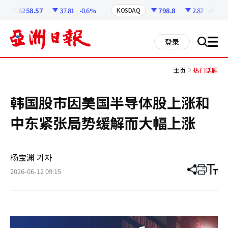
코
인
6258.57
37.81
-0.6%
798.8
2.87
-0.36%
KOSDAQ
정
보
all
登录
搜
men
索
主页
热门话题
韩国股市因美国半导体股上涨和
中东紧张局势缓解而大幅上涨
杨宝渊 기자
2026-06-12 09:15
分
打
调
享
印
整
文
大
章
小