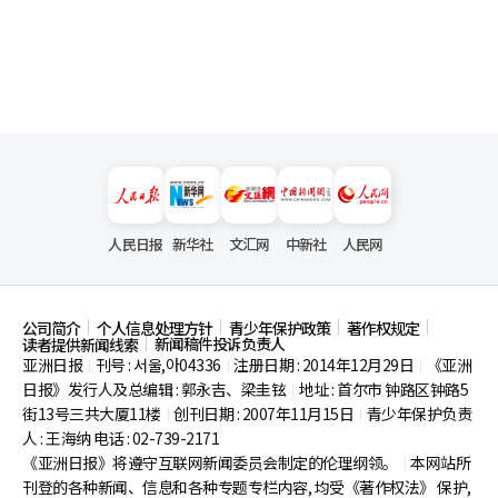
人民日报
新华社
文汇网
中新社
人民网
公司简介
个人信息处理方针
青少年保护政策
著作权规定
新闻稿件投诉负责人
读者提供新闻线索
亚洲日报
刊号 : 서울,아04336
注册日期 : 2014年12月29日
《亚洲
|
|
|
日报》发行人及总编辑 : 郭永吉、梁圭铉
地址 : 首尔市
钟路区钟路5
|
街13号三共大厦11楼
创刊日期 : 2007年11月15日
青少年保护负责
|
|
人 : 王海纳 电话 : 02-739-2171
《亚洲日报》将遵守互联网新闻委员会制定的伦理纲领。
本网站所
|
刊登的各种新闻、信息和各种专题专栏内容, 均受《著作权法》
保护,