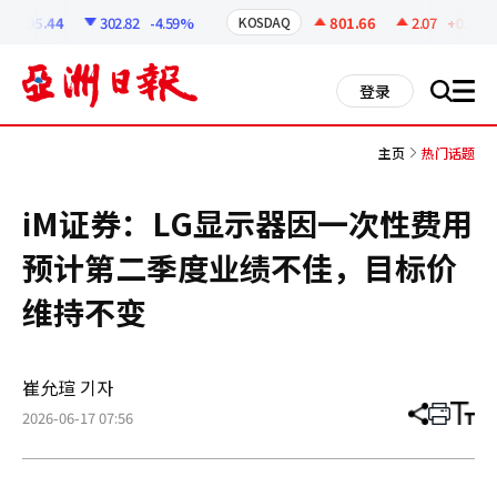
코
인
6295.44
302.82
-4.59%
801.66
2.07
+0.26%
KOSDAQ
정
보
all
登录
搜
men
索
主页
热门话题
iM证券：LG显示器因一次性费用
预计第二季度业绩不佳，目标价
维持不变
崔允瑄 기자
2026-06-17 07:56
分
打
调
享
印
整
文
大
章
小