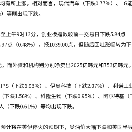
）等均有所上涨。相对而言，现代汽车（下跌0.77%）、LG
2%）等则出现下跌。
上午9时13分，创业板指数较前一交易日下跌5.84点
4.97点（0.48%），报1039.00点，但随后回吐涨幅转为
，而外资和机构则分别净卖出2025亿韩元和753亿韩元
S（下跌6.93%）、伊奥科技（下跌2.07%）、利诺工
程（下跌1.56%）、科隆生物（下跌0.95%）、阿尔特基（
器人（下跌0.61%）等均出现下跌。
市预计将在美伊停火的预期下，受油价大幅下跌和美国半