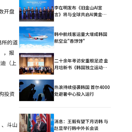
李在明发布《旧金山AI宣
指数开盘
言》将与全球共启AI黄金时
代
韩中航线客运量大增成韩国
航空业"香饽饽"
易所的道
%），报
二十余年寻访安重根足迹 金
、闪迪（上
月培新书《韩国独立运动圣
地：向旅顺口追问历史》出
版
热浪持续侵袭韩国 首尔4000
机构投资
处避暑中心投入运行
消息：王毅有望下月访韩 与
）、斗山
赵显举行韩中外长会谈