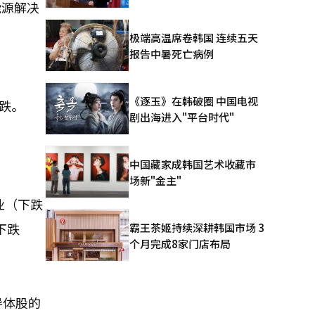
能源解决
极端高温席卷韩国 连续五天
报告中暑死亡病例
《逐玉》在韩破圈 中国电视
下跌。
剧出海进入"平台时代"
。
中国藏家成韩国艺术收藏市
场新"金主"
业（下跌
下跌
霸王茶姬持续深耕韩国市场 3
个月完成8家门店布局
导体股的