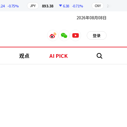
-0.75%
893.38
6.38
-0.71%
209.17
1.
JPY
CNY
2026年08月08日
登录
weibo
weixin
youtube
观点
AI PICK
搜
索