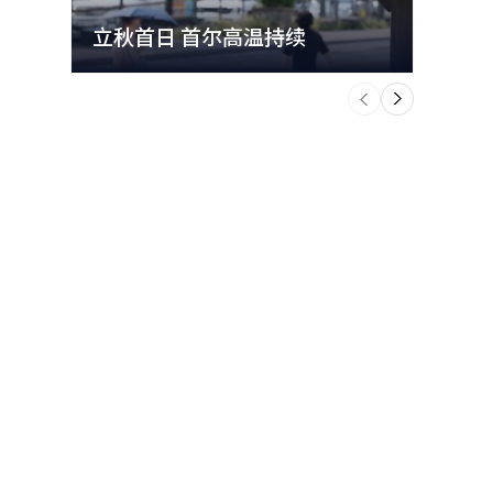
立秋首日 首尔高温持续
极端
个
前
一
下