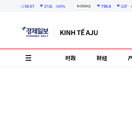
코
인
6258.57
37.81
-0.6%
798.8
2.87
-0.
SPI
KOSDAQ
정
보
时政
财经
all
menu