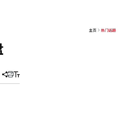
主页
热门话题
盘
分
打
调
享
印
整
文
大
章
小