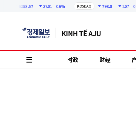
코
인
6258.57
37.81
-0.6%
798.8
2.87
-0.36
I
KOSDAQ
정
보
时政
财经
all
menu