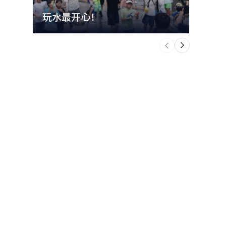
玩水最开心！
立秋
个
前
一
下