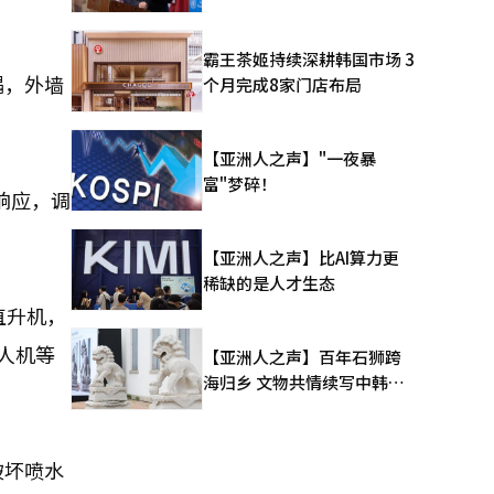
霸王茶姬持续深耕韩国市场 3
塌，外墙
个月完成8家门店布局
【亚洲人之声】"一夜暴
富"梦碎！
响应，调
【亚洲人之声】比AI算力更
稀缺的是人才生态
直升机，
人机等
【亚洲人之声】百年石狮跨
海归乡 文物共情续写中韩人
文新篇
破坏喷水