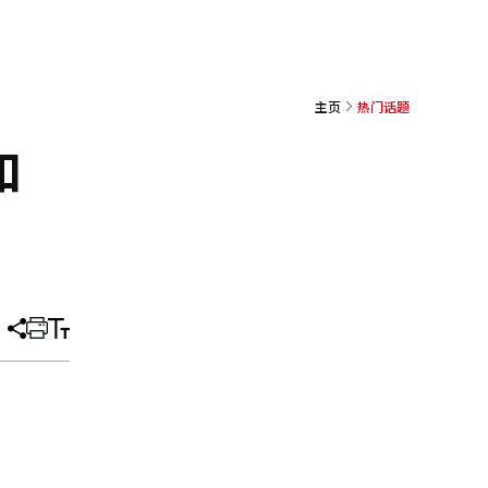
主页
热门话题
和
分
打
调
享
印
整
文
大
章
小