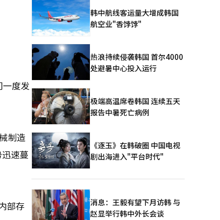
韩中航线客运量大增成韩国
航空业"香饽饽"
热浪持续侵袭韩国 首尔4000
处避暑中心投入运行
门一度发
极端高温席卷韩国 连续五天
报告中暑死亡病例
械制造
《逐玉》在韩破圈 中国电视
势迅速蔓
剧出海进入"平台时代"
消息：王毅有望下月访韩 与
内部存
赵显举行韩中外长会谈