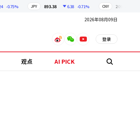
-0.75%
893.38
6.38
-0.71%
209.17
1.79
JPY
CNY
2026年08月09日
登录
weibo
weixin
youtube
观点
AI PICK
搜
索