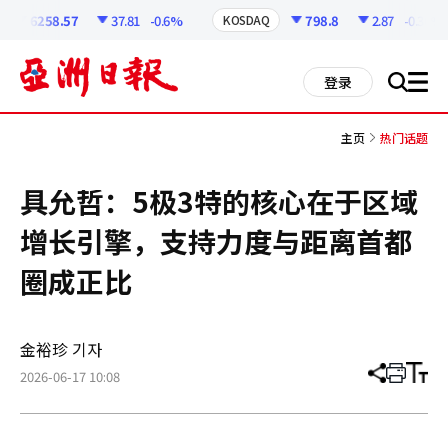
코
인
6258.57
37.81
-0.6%
798.8
2.87
-0.36%
KOSDAQ
정
보
all
登录
搜
men
索
主页
热门话题
具允哲：5极3特的核心在于区域
增长引擎，支持力度与距离首都
圈成正比
金裕珍 기자
2026-06-17 10:08
分
打
调
享
印
整
文
大
章
小