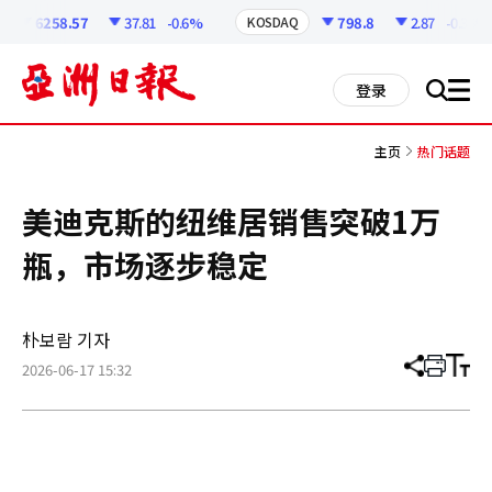
코
인
6258.57
37.81
-0.6%
798.8
2.87
-0.36%
KOSDAQ
정
보
all
登录
搜
men
索
主页
热门话题
美迪克斯的纽维居销售突破1万
瓶，市场逐步稳定
朴보람 기자
2026-06-17 15:32
分
打
调
享
印
整
文
大
章
小