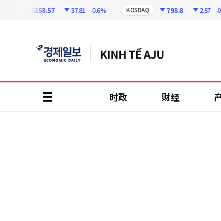
코
인
6258.57
37.81
-0.6%
798.8
2.87
-0.36
I
KOSDAQ
정
보
时政
财经
all
menu