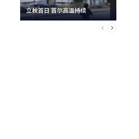
立秋首日 首尔高温持续
极端
个
前
一
下