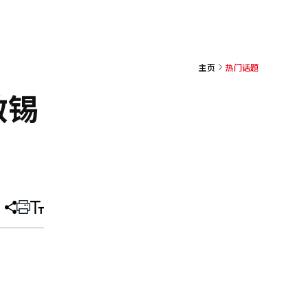
主页
热门话题
敏锡
分
打
调
享
印
整
文
大
章
小