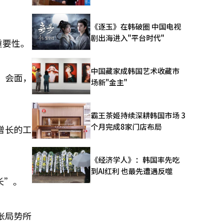
《逐玉》在韩破圈 中国电视
剧出海进入"平台时代"
重要性。
中国藏家成韩国艺术收藏市
）会面，
场新"金主"
霸王茶姬持续深耕韩国市场 3
个月完成8家门店布局
增长的工
《经济学人》：韩国率先吃
到AI红利 也最先遭遇反噬
长”。
张局势所