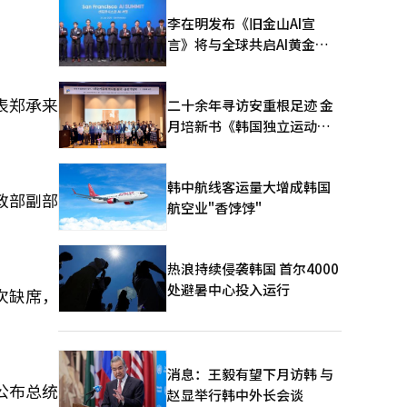
李在明发布《旧金山AI宣
言》将与全球共启AI黄金时
代
表郑承来
二十余年寻访安重根足迹 金
月培新书《韩国独立运动圣
地：向旅顺口追问历史》出
版
韩中航线客运量大增成韩国
政部副部
航空业"香饽饽"
热浪持续侵袭韩国 首尔4000
处避暑中心投入运行
次缺席，
消息：王毅有望下月访韩 与
公布总统
赵显举行韩中外长会谈