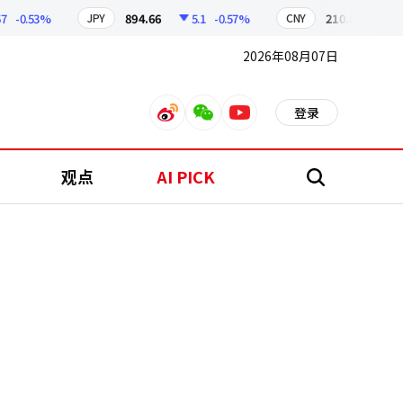
-0.53%
894.66
5.1
-0.57%
210.00
0.96
JPY
CNY
2026年08月07日
登录
weibo
weixin
youtube
观点
AI PICK
搜
索