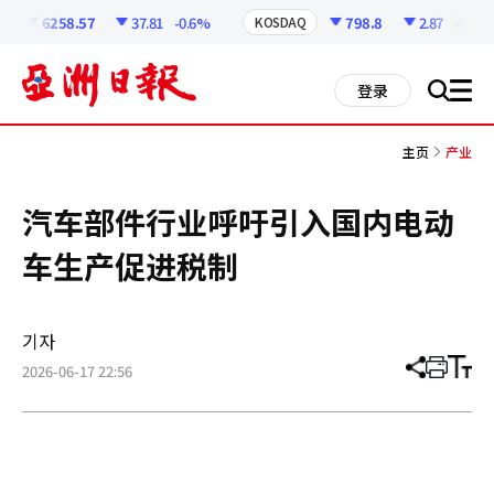
코
인
6258.57
37.81
-0.6%
798.8
2.87
-0.36%
KOSDAQ
정
보
all
登录
搜
men
索
主页
产业
汽车部件行业呼吁引入国内电动
车生产促进税制
기자
2026-06-17 22:56
分
打
调
享
印
整
文
大
章
小