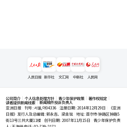
人民日报
新华社
文汇网
中新社
人民网
公司简介
个人信息处理方针
青少年保护政策
著作权规定
新闻稿件投诉负责人
读者提供新闻线索
亚洲日报
刊号 : 서울,아04336
注册日期 : 2014年12月29日
《亚洲
|
|
|
日报》发行人及总编辑 : 郭永吉、梁圭铉
地址 : 首尔市
钟路区钟路5
|
街13号三共大厦11楼
创刊日期 : 2007年11月15日
青少年保护负责
|
|
人 : 王海纳 电话 : 02-739-2171