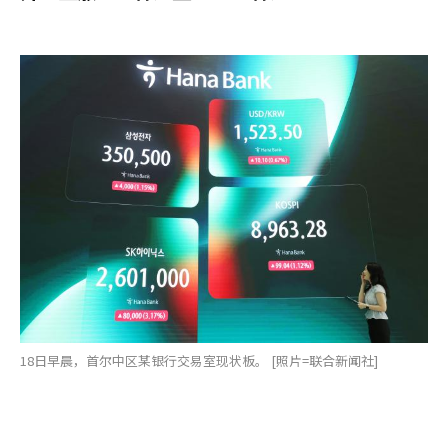
18日早晨，首尔中区某银行交易室现状板。 [照片=联合新闻社]