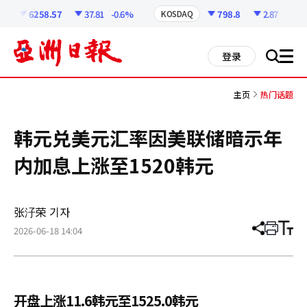
코
인
6258.57
37.81
-0.6%
798.8
2.87
-0.36%
KOSDAQ
정
보
all
登录
搜
men
索
主页
热门话题
韩元兑美元汇率因美联储暗示年
内加息上涨至1520韩元
张汓荣 기자
2026-06-18 14:04
分
打
调
享
印
整
文
大
章
小
开盘上涨11.6韩元至1525.0韩元