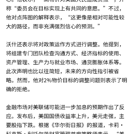
称“委员会在目标实现上有共同的意愿。”不过，
他对点阵图的解释表示，“这更像是相对可能性较
大的路径，而非充满强烈信心的预测。”
沃什还表示将对政策运作方式进行调整。他提到，
将组建专门团队检查沟通方式、经济指标的使用、
资产管理、生产力与就业市场、通货膨胀体系等。
此次声明也比以往简短，未来的方向性指引被省
略。然而，他对2%物价目标的调整问题则表示了明
确的拒绝。
金融市场对美联储可能进一步加息的预期作出了反
应。发布后，美国国债收益率上升，美元走强，主
要股指下跌。根据《华尔街日报》的报道，卡莉·
科克斯·利托尔茨财富管理首席策略师表示，“美