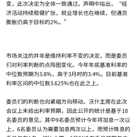
变，此次决定为全体一致通过。声明中指出，“经
济活动持续稳健扩张，就业增长也在继续，但通货
膨胀仍高于目标的2%。”
市场关注的并非是维持利率不变的决定，而是委员
们对利率判断的点阵图变化。今年年底基准利率的
中位数预期为3.8%，高于3月时的3.4%。目前基准
利率区间的中位数3.625%也在此之上。
委员们的判断也向紧缩方向移动。沃什主席在此次
会议上未给出利率预期，因此公开的统计是基于18
名委员的意见。其中9名委员预计今年将加息一次以
上，6名委员认为需要加息两次以上，而预计降息的