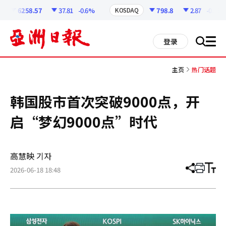
코
인
6258.57
37.81
-0.6%
798.8
2.87
-0.36%
KOSDAQ
정
보
all
登录
搜
men
索
主页
热门话题
韩国股市首次突破9000点，开
启“梦幻9000点”时代
高慧映 기자
2026-06-18 18:48
分
打
调
享
印
整
文
大
章
小