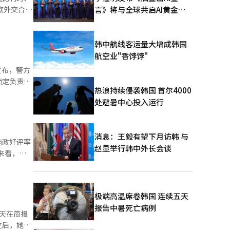
言》将与全球共启AI黄金时
代
和国王菲利
韩中航线客运量大增成韩国
航空业"香饽饽"
锁定负责选
热浪持续侵袭韩国 首尔4000
处避暑中心投入运行
消息：王毅有望下月访韩 与
施政好评率
赵显举行韩中外长会谈
也下滑超过
极端高温席卷韩国 连续五天
报告中暑死亡病例
天在简报