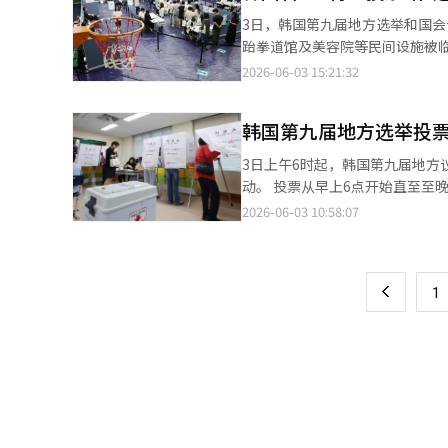
3日，韩国第九届地方选举和国
跆拳道馆及美容院等民间设施被
公共场所，会利用当地民间设施
2026-06-03 15:21:32
韩国第九届地方选举投
3日上午6时起，韩国第九届地方
动。 投票从早上6点开始直至至晚上6点。本届地方选举将产生16名市、道政府领导，227名区、市、郡政府领导，
933名市、道议员，3035名区
2026-06-03 10:58:07
页
名国会议员。 由于本次地方选举是李在明政府成立后举行的首场全国性选举，将深远影响韩国未来政局。 缺席投票
已于上月29日至30日举行，据中
一
上
1