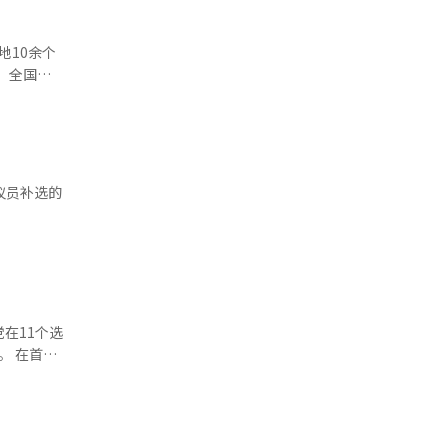
地10余个
时，选举管
议员补选的
在11个选
首尔
共同民主党