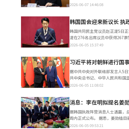
任首任中小风险企业部部长，并
2026-06-07 14:46:08
将成为继卢武铉政府时期韩明淑
性国务总理。 对于提
韩国国会迎来新议长 执
韩国共同民主党议员赵正湜5日正
湜在276名出席议员中获得267票赞成，成功当选。 根据韩国《国会法》
党，以无党籍身份履职。国会议长
2026-06-05 15:37:49
过半支持，被正式推选为国会议
习近平将对朝鲜进行国
据中共中央对外联络部发言人5
共中央总书记、中华人民共和国主席
负责人当天就习近平访问朝鲜表
2026-06-05 11:08:02
交流向着为韩半岛和平稳定做出
消息：李在明拟提名姜
据韩国执政阵营消息人士透露，
周内正式公布。 据悉，姜勋植目前以总统战略经济合作特使身份访问加拿大，将于近日返回韩国。 姜勋植为李在明
政府成立后首任秘书室长，长期
2026-06-05 09:53:21