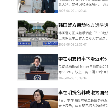
意大利、梵蒂冈和法国等地。 总统府表示，此次欧洲之行旨在以过去一年的外交成果为基础，全面深化对欧外交合
作，并进一步巩固韩国作为“全球负责任国家”的国际地位。 
2026-06-09 14:29:36
塞尔，并以同当地侨胞举行晚餐
普举行会谈，随后还将会见欧洲
韩国警方启动地方选举
韩国警方正式着手调查“6·3地方选举”期间发生的选
已确保选举工作人员聊天群记录
票印刷供应的印刷企业，并正在进行相关调查。 当天上午，警方还传唤此前以“
2026-06-08 13:35:47
委员会委员长卢泰岳的市民团体相关人士，并进行了举报人
查真相”。在此背景下，由检方
李在明支持率下滑近4%
民调机构Real Meter日前
为55.2%，较上一周下滑3.9个百分点
山、蔚山、庆尚南道地区的支持率
2026-06-08 10:39:34
3个百分点。 Real Meter分析称，地方选举发生选票不足事件，共同民主党候选人落败首尔市长竞选，加之近来汇率
急剧
李在明提名韩成淑为国务
7日，李在明政府第二任国务总
会上表示，李在明已提名韩成淑为下一任国务总理候选人。 韩成淑