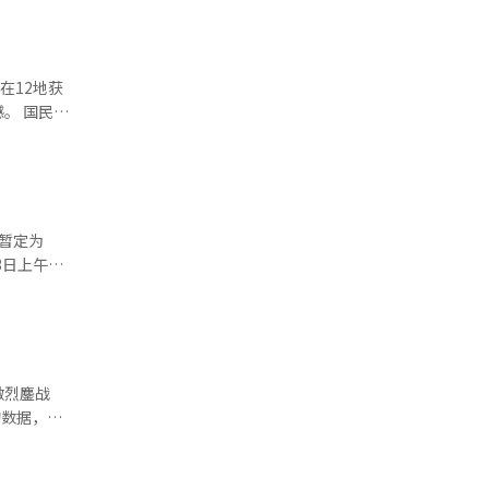
在12地获
民力
连地方权力
暂定为
综合计入了上
10个百分
%。首
激烈鏖战
双方票差为
 值得