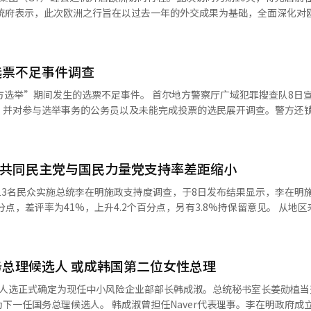
李在明将于当晚（以下均为当地时间）抵达比利时布鲁
座谈会拉开此次访问序幕。次日，他将分别与比利时首相巴尔特·德韦弗
理事会主席安东尼奥·科斯塔和欧盟委员
选票不足事件调查
票不足事件。 首尔地方警察厅广域犯罪搜查队8日宣布，警方
，并对参与选举事务的公务员以及未能完成投票的选民展开调查。警方还
渎职”等嫌疑举报韩国中央选举管理
调查。 此前，韩国总统李在明曾就选票不足事件下令“彻
与警方共同参与的
 共同民主党与国民力量党支持率差距缩小
面向2013名民众实施总统李在明施政支持度调查，于8日发布结果显示，李在明
，差评率为41%，上升4.2个百分点，另有3.8%持保留意见。 从地区来看，釜
下跌最明显为49.7%，较上周下滑6.0个百分点。首尔、大邱和庆尚北道
震荡，导致支持率下滑。 政党支持率方面，共同民主党为41.8%，国民力量党为4
总理候选人 或成韩国第二位女性总理
理人选正式确定为现任中小风险企业部部长韩成淑。总统秘书室长姜勋植当
曾担任Naver代表理事。李在明政府成立后，她出