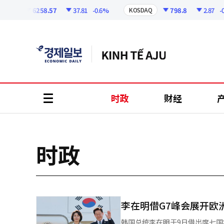
코
인
6258.57
37.81
-0.6%
798.8
2.87
-0.3
PI
KOSDAQ
정
보
时政
财经
all
menu
时政
李在明借G7峰会展开欧
韩国总统李在明于9日借出席七国