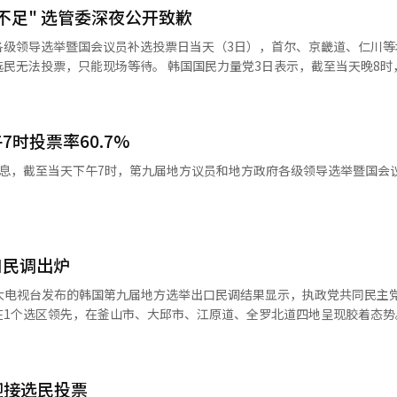
不足" 选管委深夜公开致歉
级领导选举暨国会议员补选投票日当天（3日），首尔、京畿道、仁川等
。 韩国国民力量党3日表示，截至当天晚8时，全国共
。其中，在首尔蚕室7洞第二投票站，还一度出现选民正在等待领取选票
警方对峙。最终，该投票站决定将投票时间延长至当晚10时。 韩国中央选举
”）当天晚9时就地方选举投票过程中部分投票站出现选票
时投票率60.7%
消息，截至当天下午7时，第九届地方议员和地方政府各级领导选举暨国会
口民调出炉
S三大电视台发布的韩国第九届地方选举出口民调结果显示，执政党共同民主党
个选区领先，在釜山市、大邱市、江原道、全罗北道四地呈现胶着态势。 在
伍以51.4%领先国民力量党候选人吴世勋（46%）。在釜山市长方面，
.3%）。 JTBC电视台的地选出口民调结果显示，执政党共
在野党国民力量党在1个选区领先，在大邱市、忠清南道、忠清北道、全罗
迎接选民投票