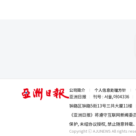
亚
公司简介
个人信息处理方针
洲
亚洲日报
刊号 : 서울,아04336
|
|
日
报
钟路区钟路5街13号三共大厦11楼
《亚洲日报》将遵守互联网新闻委
保护, 未经协议授权, 禁止随意转
Copyright ⓒ AJUNEWS All rights res