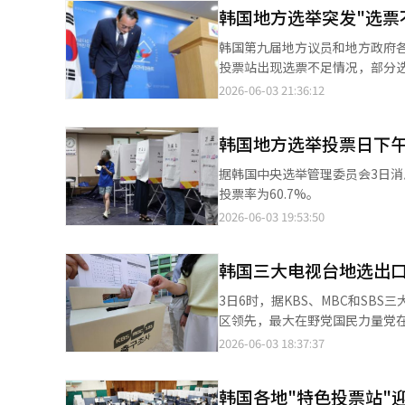
韩国地方选举突发"选票
韩国第九届地方议员和地方政府各
投票站出现选票不足情况，部分选民无法投票，只能现场等待
有17个投票站发生选票短缺问题
2026-06-03 21:36:12
理委员会试图搬走投票箱，引发市民与
管理委员会（以下简称“选管委
韩国地方选举投票日下午7
据韩国中央选举管理委员会3日
投票率为60.7%。
2026-06-03 19:53:50
韩国三大电视台地选出
3日6时，据KBS、MBC和SB
区领先，最大在野党国民力量党在1
市长方面，共同民主党候选人郑愿
2026-06-03 18:37:37
候选人田载秀以50.2%领先国民力量党候选人朴亨埈（48
同民主党在10个选区领先，最大
韩国各地"特色投票站"