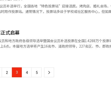
会议员补选举行，全国各地“特色投票站”迎接选民。烤肉店、婚礼会场、
临时用作投票站。通常情况下，投票站多设于学校或社区服务中心，但如
作为投票地点。图为位于首尔某小学体育馆的投票站。
票正式启幕
议员和地方政府各级领导选举暨国会议员补选投票在全国1.4288万个投票
、市、郡议员和16名教育监（各级行政区教育行政机构最高负责人），再补选
央选举管理委员会公布的初步统计，本届选民共4464.9908万人中
3
下
2
4
5
一
页