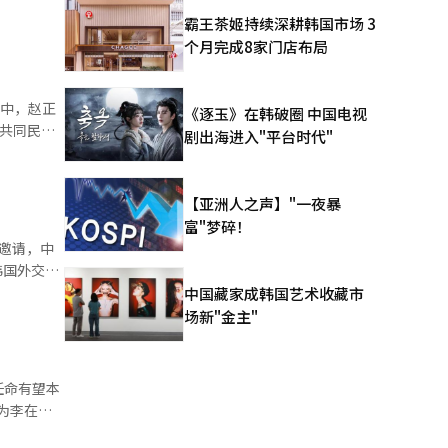
准，韩成淑
霸王茶姬持续深耕韩国市场 3
上第二位女
个月完成8家门店布局
举中，赵正
《逐玉》在韩破圈 中国电视
剧出海进入"平台时代"
投票中获得
【亚洲人之声】"一夜暴
富"梦碎！
邀请，中
，期待中朝
中国藏家成韩国艺术收藏市
通。
场新"金主"
任命有望本
熟悉李在明