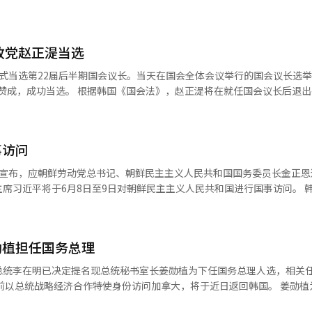
一直主导以中小企业和个体工商户为中心的民生政策。若提名获得国会批
之后，韩国时隔19年再次迎来的女性国务总理，同时也将成为韩国宪政史
名理由，姜勋植表示，韩成淑兼具信息技术（IT）企业经营经验和中小风险企
政党赵正湜当选
式当选第22届后半期国会议长。当天在国会全体会议举行的国会议长选
，赵正湜将在就任国会议长后退出共同民主
任期为两年，至2028年5月结束。赵正湜于上月13日在共同民主党党内
长候选人。
事访问
日宣布，应朝鲜劳动党总书记、朝鲜民主主义人民共和国国务委员长金正恩
习近平将于6月8日至9日对朝鲜民主主义人民共和国进行国事访问。 韩国外交部
示，期待中方为韩半岛问题发挥建设性作用。韩国政府密切关注相关动向
贡献的方向发展。韩方就韩半岛相关问题与中方通过外交渠道保持紧密沟
勋植担任国务总理
总统李在明已决定提名现总统秘书室长姜勋植为下任国务总理人选，相关
在总统身边参与国家重大事务决策，被视为李在明核心幕僚之一。他不仅