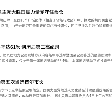
源资源、供应链以及尖端产业等经济和外交安全领域事务。 姜勋植曾三次担任
政策专业素养，外界对其评价较高。据悉，李在
民主党大胜国民力量党守住票仓
续出炉，全国16个广域团体（相当于省级行政区）中，执政的共同民主党
然而，由于未能夺回最重要的首尔市长职位，民主党此次胜利仍留有遗憾。 国
尚北道、庆尚南道和大邱等传统票仓取得胜利，继立法、行政权力之后，
席和1席，国民力量党被认为表现优于预期。 分析称，作为李在明政府成立一
率达61% 创历届第二高纪录
布，第九届地方议员及地方政府各级领导选举暨国会议员补选的最终投票率
次于第一届地方选举的68.4%。 本届地方选举正式投票于3日上午6
586万名选民参与投票，占全体4464.9908万名选民的61%。最终投票率
率23.51%）及缺席投票结果，较第八届地方选举最终投票率50.9%高出逾
以65.7%的投票率居全国之首，江原道、庆尚南道紧随其后，投票率均超64
勋第五次当选首尔市长
首尔市长选举结果尘埃落定。国民力量党候选人吴世勋在计票最后阶段的
首尔市长。 据中央选举管理委员会4日上午公布的数据，计
已获得48.94%的选票，领先获得48.34%选票的郑愿伍0.6个百分点，
员会尚未正式宣布当选结果，但随着郑愿伍承认败选，吴世勋事实上已锁定胜局。
视台联合发布的出口民调曾显示，郑愿伍以51.