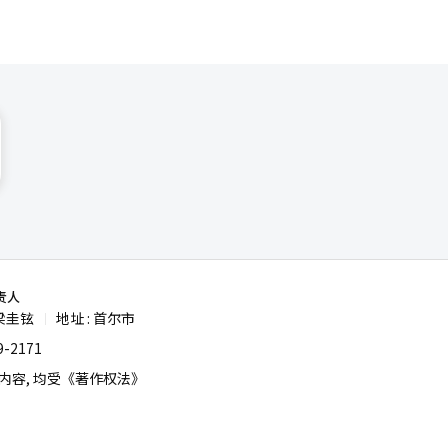
责人
梁圭铉
地址 : 首尔市
|
-2171
容, 均受《著作权法》