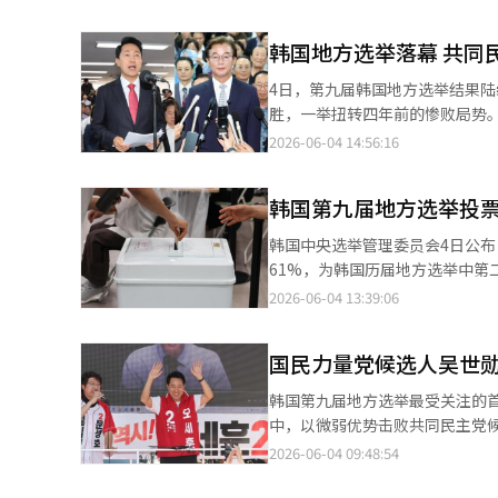
的政治理念，还深度参与国防工业、能
国会议员，兼具政治协调能力与
韩国地方选举落幕 共同
4日，第九届韩国地方选举结果陆
胜，一举扭转四年前的惨败局势。
量党虽成功守住首尔，但仅在庆
2026-06-04 14:56:16
也拱手让于执政党。 与地方选举同步进行的14席国会议员补选中，民主党赢得9席，国民力量党和无党派分别赢得4
韩国第九届地方选举投票
韩国中央选举管理委员会4日公
61%，为韩国历届地方选举中第二高投票率，仅
时至下午6时举行，共有2724.9
2026-06-04 13:39:06
月29日至30日的提前投票（投票
点。 从各地区来看，全罗南道
国民力量党候选人吴世
韩国第九届地方选举最受关注的
中，以微弱优势击败共同民主党候选人郑愿伍，成功连任
票率达到97.7%的情况下，吴世勋
2026-06-04 09:48:54
3.0359万票。虽然选举管理委
注意的是，投票结束后韩国三大电