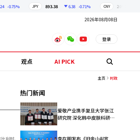
-0.75%
893.38
6.38
-0.71%
209.17
1.7
JPY
CNY
2026年08月08日
登录
weibo
weixin
youtube
观点
AI PICK
搜
索
主页
时政
热门新闻
爱敬产业携手复旦大学张江
研究院 深化韩中皮肤科研合
作
李在明发布《旧金山AI宣
往比利时、